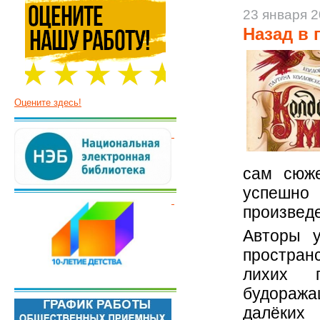
23 января 
Назад в 
Оцените здесь!
сам сюже
успешн
произведе
Авторы у
простран
лихих п
будораж
далёких 