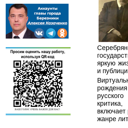
Серебрян
государс
яркую жиз
и публици
Виртуаль
рождения
русског
критика,
включает 
жанре ли