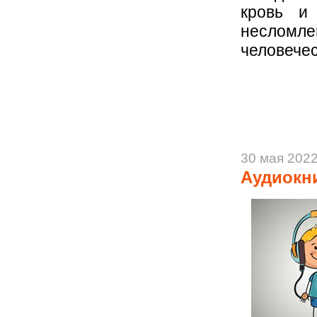
кровь и 
несломле
человечес
30 мая 202
Аудиокн