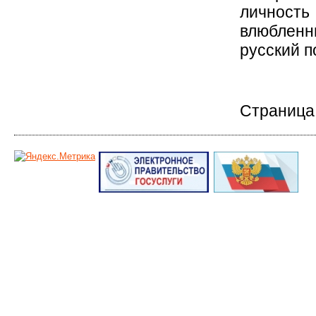
личност
влюбленн
русский п
Страниц