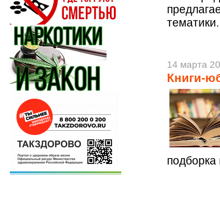
предлага
тематики.
14 марта 2
Книги-юб
подборка 