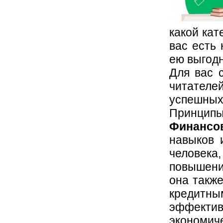
какой кат
вас есть 
ею выгод
Для вас 
читателе
успешн
Принципы,
Финансо
навыков 
человека
повышени
она также
кредит
эффектив
экономич