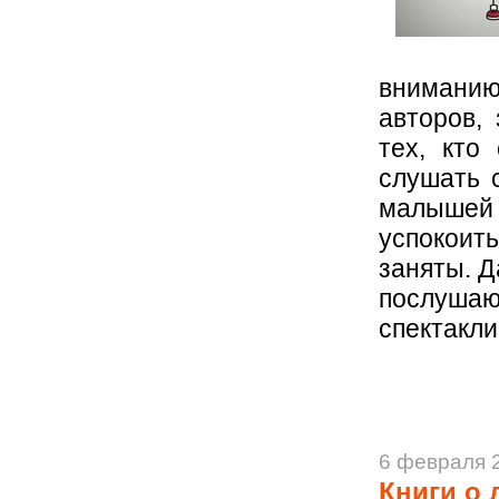
внимани
авторов,
тех, кто
слушать 
малышей 
успокоит
заняты. Д
послуша
спектакли
6 февраля 
Книги о