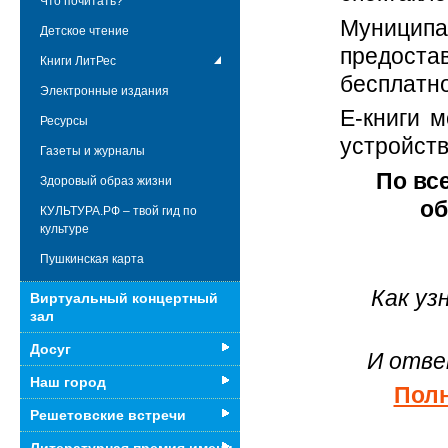
Что почитать?
Муницип
Детское чтение
предост
Книги ЛитРес
бесплатно
Электронные издания
Е-книги 
Ресурсы
устройств
Газеты и журналы
По вс
Здоровый образ жизни
о
КУЛЬТУРА.РФ – твой гид по
культуре
Пушкинская карта
Как уз
Виртуальный концертный
зал
Досуг
И отве
Наш город
Полн
Решетовские встречи