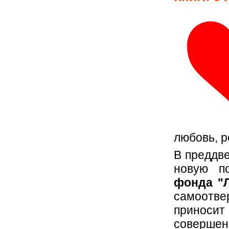
любовь, 
В преддв
новую п
фонда "Л
самоотв
приносит
совершенс