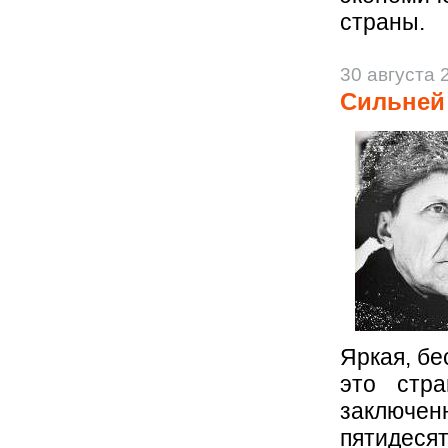
страны.
30 августа 
Сильней
Яркая, б
это стра
заклю
пятидеся