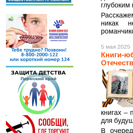
глубоким
Расскаже
никак н
романчик
5 мая 2025
Книги-юб
Отечест
книгах – 
для будущ
В очеред