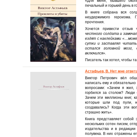
«Для меня, бывшего окоп
печальный и горький день в г
В книге собрана вся сол
неудержимого героизма. 
прочтения.
Хочется привести отзыв 
честного солдата и замечат
ездят с наклейками «....мож
сутки и заставлял читать 
остался головной мозг,
включился».
Писатель так хотел, чтобы т
Астафьев, В. Нет мне ответ
Виктор Петрович вёл обш
написать ему и обязательно 
вопросами: «Зачем я жил, 
горбился за столом? Люди 
Зачем эти миллионы книг, 
которые шли под пули, н
создавались? Когда эти во
страшно жить».
Книга представляет собой 
нескольких сотен писем, от
издательства и в редакции
полувека. В них отражены ег