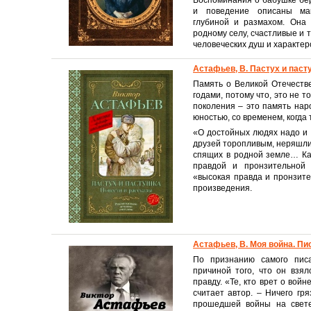
Воспоминания о бабушке бер
и поведение описаны мак
глубиной и размахом. Она 
родному селу, счастливые и 
человеческих душ и характер
Астафьев, В. Пастух и паст
Память о Великой Отечестве
годами, потому что, это не 
поколения – это память нар
юностью, со временем, когда
«О достойных людях надо и 
друзей торопливым, неряшлив
спящих в родной земле… Ка
правдой и пронзительной 
«высокая правда и пронзит
произведения.
Астафьев, В. Моя война. Пи
По признанию самого писа
причиной того, что он взя
правду. «Те, кто врет о вой
считает автор. – Ничего гря
прошедшей войны на свете