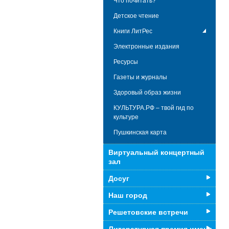
Что почитать?
Детское чтение
Книги ЛитРес
Электронные издания
Ресурсы
Газеты и журналы
Здоровый образ жизни
КУЛЬТУРА.РФ – твой гид по
культуре
Пушкинская карта
Виртуальный концертный
зал
Досуг
Наш город
Решетовские встречи