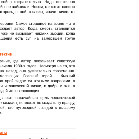
ь война отвратительна. Надо постоянно
бы не забывали. Носом, как котят слепых
 кровь, в гной, в слезы, иначе ничего от
.
героиня. Самое страшное на войне – это
рждает автор. Когда смерть становится
 уже не вызывает никаких эмоций, когда
ащения есть суп на замерзшем трупе
тектив
ение, где автор показывает советскую
ачала 1980-х годов. Несмотря на то, что
ека назад, она удивительно современна.
ужасающих. Главный герой – бывший
 которой задается вечными вопросами: о
и человеческой жизни, о добре и зле, о
юдей их совершающих.
ды есть высочайшая цель человеческой
ек создает, не может не создать ту правду,
цей, его путеводной звездой к высшему
».
биты