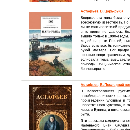
Астафьев, В. Царь-рыба
Впервые эта книга была опу
всесоюзную известность. Но
ли не «антисоветской продук
в то время не удалось. Бе
вышло только в 1990-е годы.
людей на реке Енисей, вы
Здесь есть все: бытописани
рукой мастера. Бог щедро
простые вещи красочным, ч
волновала тема вмешательс
природы, хищническое от
браконьерство.
Астафьев, В. Последний по
В повествованиях русск
автобиографических расска
произведении уловимы и то
нравственного чувства», и г
лиризм Бунина, и шмелевска
быта.
Эти рассказы содержат мно
маленького Вити бабуш