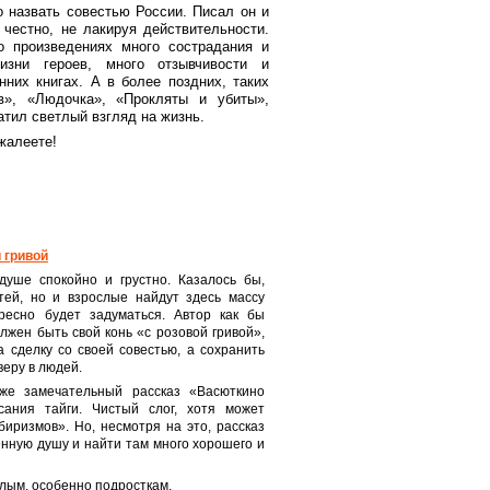
 назвать совестью России. Пиcал он и
честно, не лакируя действительности.
о произведениях много сострадания и
зни героев, много отзывчивости и
них книгах. А в более поздних, таких
в», «Людочка», «Прокляты и убиты»,
атил светлый взгляд на жизнь.
жалеете!
 гривой
душе спокойно и грустно. Казалось бы,
тей, но и взрослые найдут здесь массу
ресно будет задуматься. Автор как бы
олжен быть свой конь «с розовой гривой»,
 сделку со своей совестью, а сохранить
веру в людей.
кже замечательный рассказ «Васюткино
сания тайги. Чистый слог, хотя может
биризмов». Но, несмотря на это, рассказ
енную душу и найти там много хорошего и
лым, особенно подросткам.