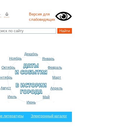
Версия для
слабовидящих
Декабрь
Ноябрь
Январь
Октябрь
Февраль
нтябрь
Март
Август
Апрель
Июль
Май
Июнь
е литературы
Электронный каталог