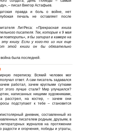
ного солдата, День Победы – самый
оду», – писал Виктор Астафьев.
датская правда и боль о войне, нет
Глубокая печаль не оставляет после
читателя ЛитРеса:
«Прекрасная книга
ельного писателя. Тех, которые к 9 мая
ем повторить», я бы запирал в камере на
эту книгу. Если у кого-то из них еще
 от этой книги он бы обязательно
а война была последней.
а
ирную переписку. Всякий человек мог
получал ответ. А сам писатель задавался
зачем работал, зачем круглыми сутками
от этого лучше стали? Мир улучшился?
картин, написанных нищими художниками,
а расстрел, на костер, – зачем они
просы подступают к тебе – становится
эпистолярный дневник, составленный из
правленных писателем родным, друзьям, в
 литературных журналов на протяжении
о радости и огорчения, победы и утраты,