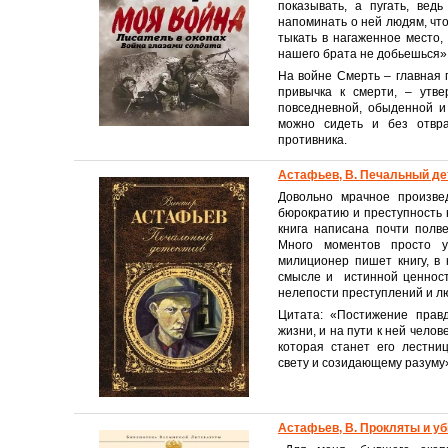
показывать, а пугать, вед
напоминать о ней людям, что
тыкать в нагаженное место, в
нашего брата не добьешься»
На войне Смерть – главная 
привычка к смерти, – утве
повседневной, обыденной и
можно сидеть и без отвр
противника.
Астафьев, В. Печальный де
Довольно мрачное произвед
бюрократию и преступность н
книга написана почти полв
Много моментов просто 
милиционер пишет книгу, в
смысле и истинной ценност
нелепости преступлений и л
Цитата: «Постижение прав
жизни, и на пути к ней челов
которая станет его лестни
свету и созидающему разуму
Астафьев, В. Прокляты и у