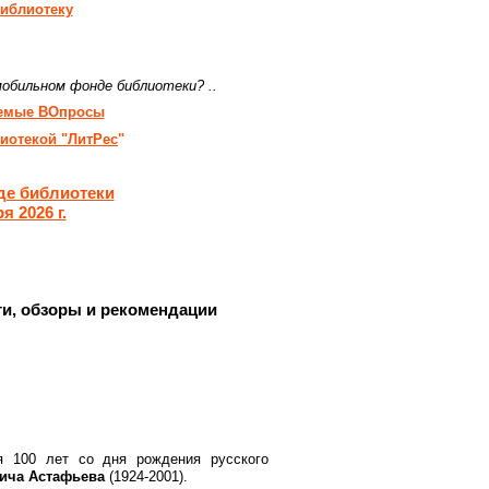
иблиотеку
мобильном фонде библиотеки? ..
аемые ВОпросы
лиотекой "ЛитРес
"
де библиотеки
я 2026 г.
и, обзоры и рекомендации
я 100 лет со дня рождения русского
ича Астафьева
(1924-2001).