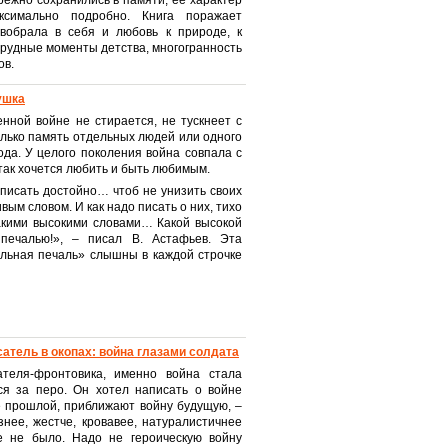
ежно сохранились в памяти, её характер
симально подробно. Книга поражает
вобрала в себя и любовь к природе, к
трудные моменты детства, многогранность
ов.
ушка
нной войне не стирается, не тускнеет с
только память отдельных людей или одного
ода. У целого поколения война совпала с
 так хочется любить и быть любимым.
писать достойно… чтоб не унизить своих
ым словом. И как надо писать о них, тихо
кими высокими словами… Какой высокой
печалью!», – писал В. Астафьев. Эта
ельная печаль» слышны в каждой строчке
сатель в окопах: война глазами солдата
теля-фронтовика, именно война стала
лся за перо. Он хотел написать о войне
не прошлой, приближают войну будущую, –
знее, жестче, кровавее, натуралистичнее
 не было. Надо не героическую войну