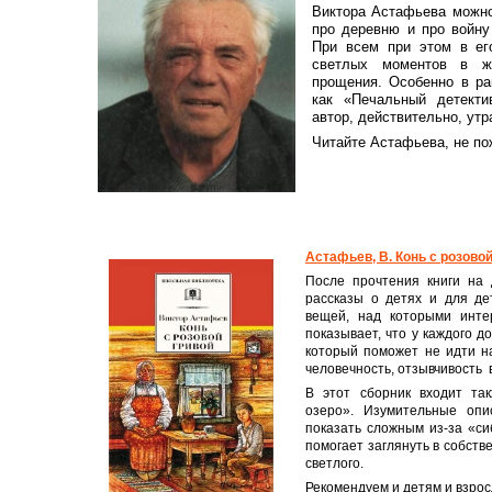
Виктора Астафьева можно
про деревню и про войну 
При всем при этом в ег
светлых моментов в жи
прощения. Особенно в ран
как «Печальный детекти
автор, действительно, утр
Читайте Астафьева, не по
Астафьев, В. Конь с розовой
После прочтения книги на 
рассказы о детях и для де
вещей, над которыми инте
показывает, что у каждого д
который поможет не идти на
человечность, отзывчивость 
В этот сборник входит та
озеро». Изумительные опи
показать сложным из-за «си
помогает заглянуть в собств
светлого.
Рекомендуем и детям и взрос