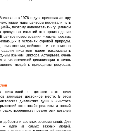
бликована в 1976 году и принесла автору
 некоторые главы цензоры посчитали чуть
цией», поэтому напечатать книгу целиком
з цензурных изъятий это произведение
 В центре повествования – жизнь простых
живающих в условиях суровой природы.
е, приключения, пейзажи – и все описано
 одарил писателя даром рассказывать
удным языком. Виктора Астафьева очень
тва человеческой цивилизации в жизнь
ношение людей к природным ресурсам,
клон
их писателей о детстве этот цикл
зов занимает достойное место. В этом
лстовская диалектика души и «чистота
орьковский «жестокий» реализм, и тонкий
я одухотворённость предметов и деталей
го доброты и светлых воспоминаний. Для
ка – один из самых важных людей.