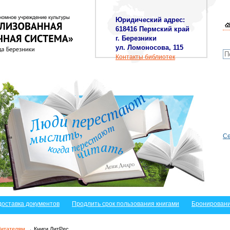
Юридический адрес:
618416 Пермский край
г. Березники
ул. Ломоносова, 115
Контакты библиотек
Се
доставка документов
Продлить срок пользования книгами
Бронировани
Читателям
→ Книги ЛитРес