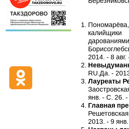
Березниковска
Пономарёв
калийщики
дарованиям
Борисоглебск
2014. - 8 авг. 
Невыдуманн
RU.Да. - 2013.
Лауреаты Ре
Заостровская,
янв. - С. 26.
Главная пре
Решетовская 
2013. - 9 янв