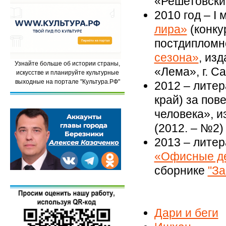
«Решетовски
2010 год – I
лира»
(конку
постдипломн
сезона»
, из
Узнайте больше об истории страны,
«Лема», г. С
искусстве и планируйте культурные
выходные на портале "Культура.РФ"
2012 – литер
край) за пов
человека», 
(2012. – №2)
2013 – лите
«Офисные д
сборнике
"За
Дари и беги