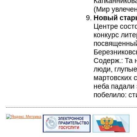
Капканникова /
(Мир увлечен
Новый стар
Центре состо
конкурс лите
посвященный
Березниковски
Содерж.: Та 
люди, глупые
мартовских с
неба падали 
побелило: ст