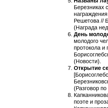
Названы ла
Березниках 
награждения
Решетова // Б
(Награда нед
День молод
молодого чел
протокола и 
Борисоглебская
(Новости).
Открытие с
[Борисоглебс
Березниковская
(Разговор по
Капканникова
поэте и проз