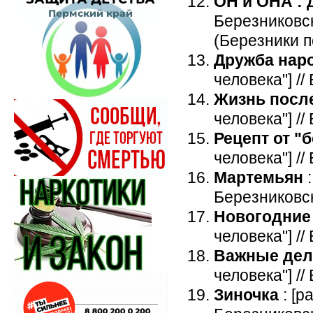
ОН и ОНА : 
Березниковска
(Березники п
Дружба нар
человека"] //
Жизнь посл
человека"] //
Рецепт от "
человека"] //
Мартемьян
:
Березниковска
Новогодние
человека"] //
Важные дел
человека"] //
Зиночка
:
[р