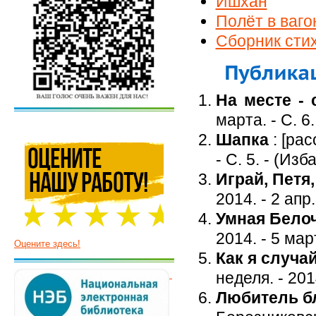
Ишхан
Полёт в ваг
Сборник сти
На месте - 
марта. - С. 6
Шапка
: [рас
- С. 5. - (Изб
Играй, Петя,
2014. - 2 апр.
Умная Белоч
2014. - 5 мар
Оцените здесь!
Как я случа
неделя. - 201
Любитель б