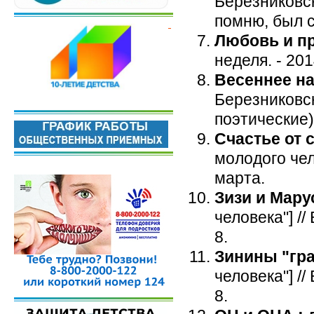
Березниковская
помню, был сл
Любовь и п
неделя. - 2014
Весеннее н
Березниковска
поэтические)
Счастье от 
молодого чело
марта.
Зизи и Мару
человека"] //
8.
Зинины "гр
человека"] //
8.