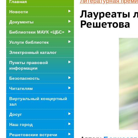
Литературная преми
Главная
Новости
Документы
Библиотеки МАУК «ЦБС»
Услуги библиотек
Электронный каталог
Пункты правовой
информации
Безопасность
Читателям
Виртуальный концертный
зал
Досуг
Наш город
Решетовские встречи