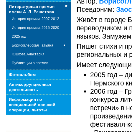
Автор:
Борисогл
Литературная премия
Псевдоним:
Заос
имени А. Л. Решетова
Живёт в городе 
История премии. 2007-2012
переводчиком и 
История премии. 2015-2020
языков. Замужем
2025 год
Пишет стихи и пр
Борисоглебская Татьяна
региональных и 
Юшкова Анастасия
Имеет следующие
Публикации о премии
2005 год – д
Фотоальбом
Пермского к
Антикоррупционная
деятельность
2006 год – Г
конкурса ли
Информация по
специальной военной
встречи» в 
операции, льготы
произведение
фестиваля-к