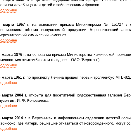
соляная лечебница для детей с заболеваниями бронхов.
подробнее
3 марта 1967 г.
на основании приказа Минхимпрома № 151/27 в с
увеличением объема выпускаемой продукции Березниковский анил
Березниковский химический комбинат.
подробнее
3 марта 1976 г.
на основании приказа Министерства химической промышл
именоваться химкомбинатом (позднее – ОАО "Бератон").
подробнее
4 марта 1961 г.
по проспекту Ленина прошёл первый троллейбус МТБ-82Д
подробнее
4 марта 2004 г.
открыта для посетителей художественная галерея Бере
музея им. И. Ф. Коновалова.
подробнее
4 марта 2014 г.
в Березниках в инфекционном отделении детской боль
бэби-бокс, где матери, решившие отказаться от новорождённого, могут ос
подробнее