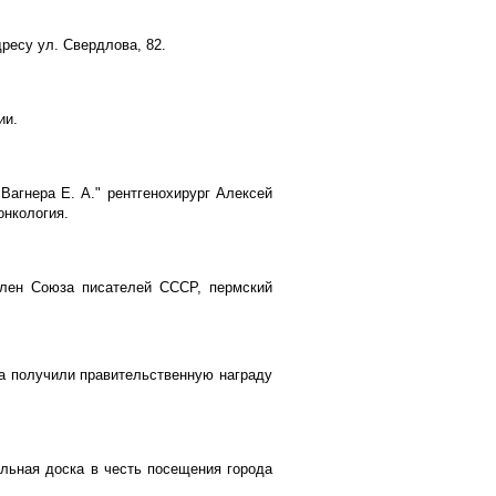
ресу ул. Свердлова, 82.
ии.
Вагнера Е. А." рентгенохирург Алексей
онкология.
член Союза писателей СССР, пермский
а получили правительственную награду
льная доска в честь посещения города