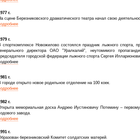
977 г.
На сцене Березниковского драматического театра начал свою деятельнос
подробнее
979 г.
В спорткомплексе Новожилово состоялся праздник лыжного спорта, п
генерального директора ОАО "Уралкалий", неутомимого пропаганди
председателя городской федерации лыжного спорта Сергея Илларионович
подробнее
981 г.
В городе открыто новое родильное отделение на 100 коек.
подробнее
982 г.
Открыта мемориальная доска Андрею Иустиновичу Потемину – первому 
содового завода.
подробнее
991 г.
Образован березниковский Комитет солдатских матерей.