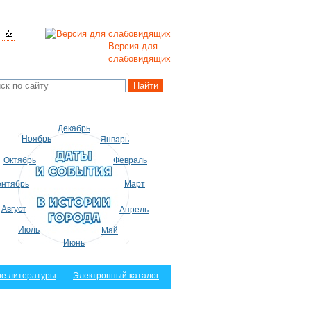
Версия для
слабовидящих
Декабрь
Ноябрь
Январь
Октябрь
Февраль
нтябрь
Март
Август
Апрель
Июль
Май
Июнь
е литературы
Электронный каталог