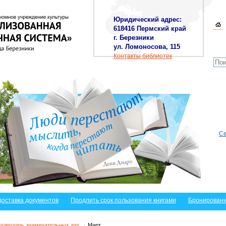
Юридический адрес:
618416 Пермский край
г. Березники
ул. Ломоносова, 115
Контакты библиотек
Се
доставка документов
Продлить срок пользования книгами
Бронировани
алендарь знаменательных дат
→ Март