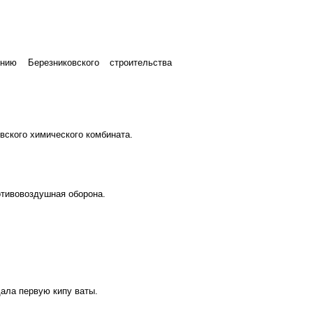
ию Березниковского строительства
вского химического комбината.
отивовоздушная оборона.
дала первую кипу ваты.