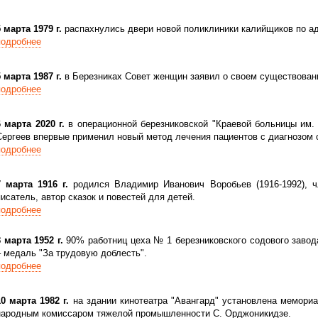
5 марта 1979 г.
распахнулись двери новой поликлиники калийщиков по ад
подробнее
5 марта 1987 г.
в Березниках Совет женщин заявил о своем существован
подробнее
6 марта 2020 г.
в операционной березниковской "Краевой больницы им. 
Сергеев впервые применил новый метод лечения пациентов с диагнозом 
подробнее
7 марта 1916 г.
родился Владимир Иванович Воробьев (1916-1992), 
писатель, автор сказок и повестей для детей.
подробнее
8 марта 1952 г.
90% работниц цеха № 1 березниковского содового завод
– медаль "За трудовую доблесть".
подробнее
10 марта 1982 г.
на здании кинотеатра "Авангард" установлена мемориа
народным комиссаром тяжелой промышленности С. Орджоникидзе.