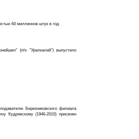
остью 60 миллионов штук в год.
нейшил" (п/о "Уралкалий") выпустило
еподавателю Березниковского филиала
ичу Кудрявскому (1946-2010) присвоен