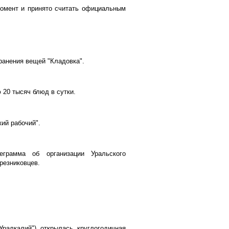
момент и принято считать официальным
ранения вещей "Кладовка".
 20 тысяч блюд в сутки.
ий рабочий".
грамма об организации Уральского
ерезниковцев.
Уралкалий") открылась круглогодичная