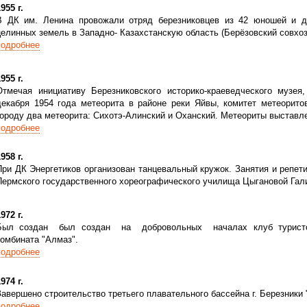
955 г.
В ДК им. Ленина провожали отряд березниковцев из 42 юношей и д
целинных земель в Западно- Казахстанскую область (Берёзовский совхоз
подробнее
955 г.
Отмечая инициативу Березниковского историко-краеведческого музея
декабря 1954 года метеорита в районе реки Яйвы, комитет метеорит
городу два метеорита: Сихотэ-Алинский и Оханский. Метеориты выставл
подробнее
958 г.
При ДК Энергетиков организован танцевальный кружок. Занятия и репе
Пермского государственного хореографического училища Цыгановой Гал
972 г.
Был создан был создан на добровольных началах клуб туристов 
комбината "Алмаз".
подробнее
974 г.
Завершено строительство третьего плавательного бассейна г. Березники 
подробнее