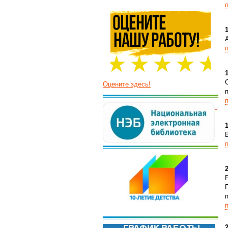
1
1
Оцените здесь!
1
2
2