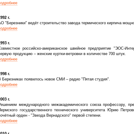
подробнее
992 г.
АО "Березники" ведёт строительство завода термического кирпича мощн
подробнее
993 г.
Совместное российско-американское швейное предприятие "ЭОС-Интер
первую продукцию – женские куртки-ветровки в количестве 700 штук.
подробнее
998 г.
В Березниках появилось новое СМИ – радио "Пятая студия".
подробнее
003 г.
Решением международного межакадемического союза профессору, пр
Пермского государственного технического университета Юрию Петров
почётный орден - "Звезда Вернадского" первой степени.
подробнее
010 г.