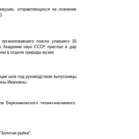
евушек, отправляющихся на освоение
).
, организовавшего поиски упавшего 16
ов Академии наук СССР прислал в дар
ены в отделе природы музея.
тиции шли под руководством выпускницы
ины Ивановны.
Березниковского титано-магниевого
"Золотая рыбка".