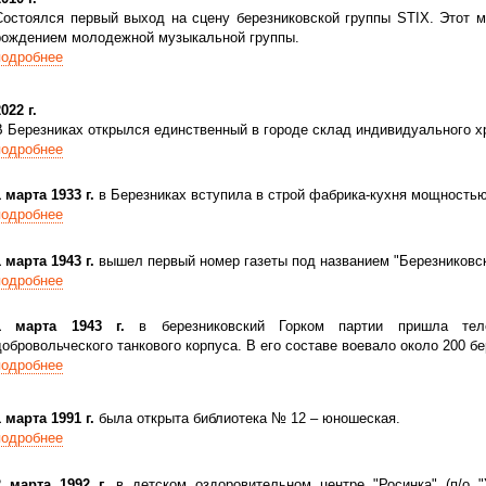
Состоялся первый выход на сцену березниковской группы STIX. Этот 
рождением молодежной музыкальной группы.
подробнее
022 г.
В Березниках открылся единственный в городе склад индивидуального х
подробнее
1 марта 1933 г.
в Березниках вступила в строй фабрика-кухня мощностью
подробнее
1 марта 1943 г.
вышел первый номер газеты под названием "Березниковск
подробнее
1 марта 1943 г.
в березниковский Горком партии пришла теле
добровольческого танкового корпуса. В его составе воевало около 200 б
подробнее
1 марта 1991 г.
была открыта библиотека № 12 – юношеская.
подробнее
2 марта 1992 г.
в детском оздоровительном центре "Росинка" (п/о "