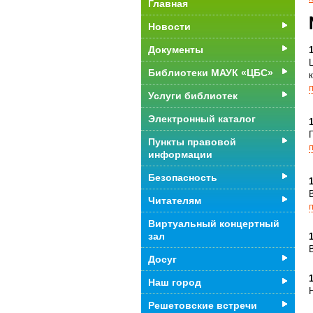
Главная
Новости
Документы
1
Библиотеки МАУК «ЦБС»
Услуги библиотек
Электронный каталог
1
Пункты правовой
информации
Безопасность
1
Читателям
Виртуальный концертный
зал
1
Досуг
1
Наш город
Решетовские встречи