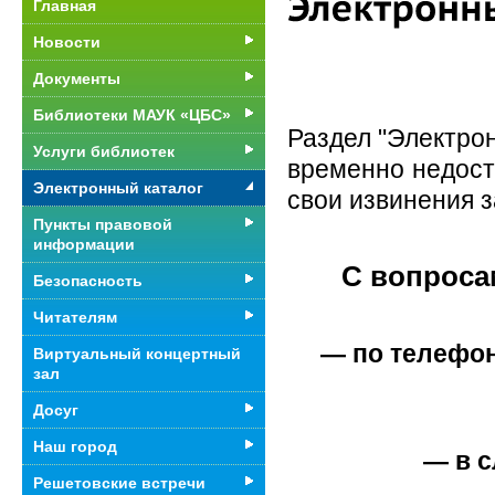
Главная
Новости
Документы
Библиотеки МАУК «ЦБС»
Раздел "Электрон
Услуги библиотек
временно недост
Электронный каталог
свои извинения з
Пункты правовой
информации
С вопроса
Безопасность
Читателям
— по телефон
Виртуальный концертный
зал
Досуг
Наш город
— в 
Решетовские встречи