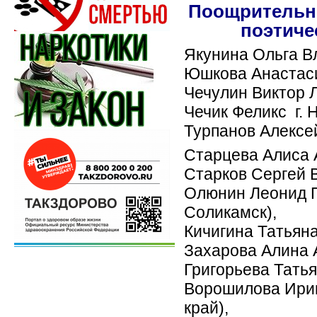
Поощрительн
поэтиче
Якунина Ольга В
Юшкова Анастасия
Чечулин Виктор Л
Чечик Феликс г. 
Турпанов Алексей
Старцева Алиса А
Старков Сергей В
Олюнин Леонид П
Соликамск),
Кичигина Татьян
Захарова Алина А
Григорьева Татья
Ворошилова Ирин
край),