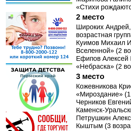
«Стихи рождаютс
2 место
Широких Андрей, 
возрастная групп
Куимов Михаил Иг
Вселенной» (2 во
Ефипов Алексей В
«Небраска» (2 во
3 место
Кожевникова Крис
«Мироздание» (1
Черников Евгений
Каменск-Уральски
Петрушкин Алекса
Кыштым (3 возра