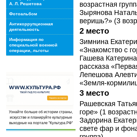
возрастная групп
А. Л. Решетова
Зырянова Наталья
Фотоальбом
веришь?» (3 возр
Антикоррупционная
2 место
деятельность
Информация по
Зимнина Екатери
специальной военной
«Знакомство с го
операции, льготы
Гашева Катерина
рассказа «Первая
Лепешова Алевти
«Земля-кормилиц
3 место
Рашевская Татьян
горе» (1 возраст
Узнайте больше об истории страны,
искусстве и планируйте культурные
Задорина Екатери
выходные на портале "Культура.РФ"
свете фар и фона
группа)