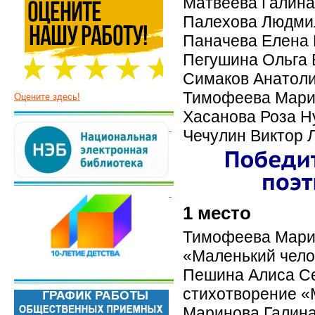
Матвеева Галина 
Палехова Людмил
Паначева Елена В
Пегушина Ольга В
Симаков Анатолий
Тимофеева Мария 
Оцените здесь!
Хасанова Роза Н
Чечулин Виктор Л
1 место
Тимофеева Мария,
«Маленький челов
Пешина Алиса Се
стихотворение «М
Маринова Галина