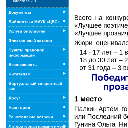
Новости за 2013
Документы
Всего на конкур
Библиотеки МАУК «ЦБС»
«Лучшее поэтиче
Услуги библиотек
«Лучшее прозаич
Электронный каталог
Жюри оценивало 
Пункты правовой
14 - 17 лет – 1 
информации
18 до 30 лет – 2
Безопасность
от 31 года – 3 в
Читателям
Виртуальный концертный
зал
1 место
Досуг
Палкин Артём, г
Наш город
или Последний бо
Решетовские встречи
Гунина Ольга Ник
Литературная премия имени