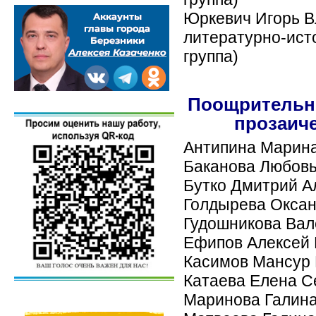
Юркевич Игорь Вл
литературно-ист
группа)
Поощрительн
прозаич
Антипина Марина
Баканова Любовь 
Бутко Дмитрий Ал
Голдырева Оксана
Гудошникова Вале
Ефипов Алексей В
Касимов Мансур И
Катаева Елена Се
Маринова Галина