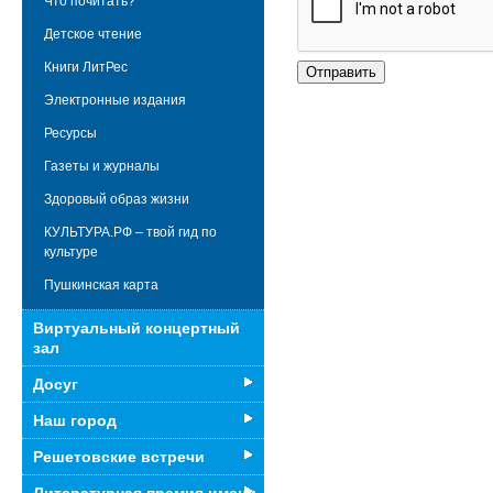
Что почитать?
Детское чтение
Книги ЛитРес
Электронные издания
Ресурсы
Газеты и журналы
Здоровый образ жизни
КУЛЬТУРА.РФ – твой гид по
культуре
Пушкинская карта
Виртуальный концертный
зал
Досуг
Наш город
Решетовские встречи