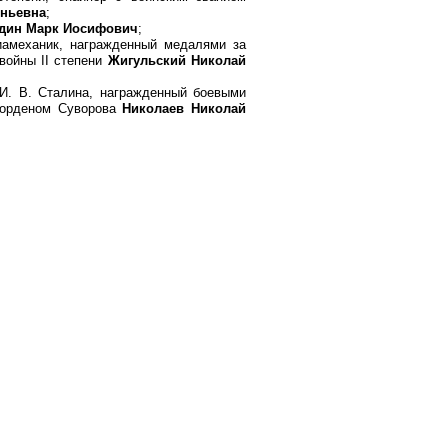
еньевна
;
дин Марк Иосифович
;
иамеханик, награжденный медалями за
 войны II степени
Жигульский Николай
 И. В. Сталина, награжденный боевыми
и орденом Суворова
Николаев Николай