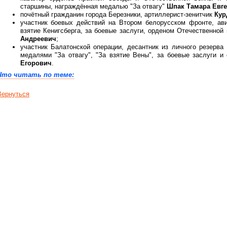
старшины, награждённая медалью "За отвагу"
Шпак Тамара Евг
почётный гражданин города Березники, артиллерист-зенитчик
Кур
участник боевых действий на Втором белорусском фронте, ав
взятие Кенигсберга, за боевые заслуги, орденом Отечественной
Андреевич
;
участник Балатонской операции, десантник из личного резерва
медалями "За отвагу", "За взятие Вены", за боевые заслуги 
Егорович
.
Что читать по теме:
Вернуться