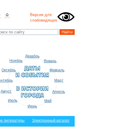
Версия для
слабовидящих
Декабрь
Ноябрь
Январь
Октябрь
Февраль
нтябрь
Март
Август
Апрель
Июль
Май
Июнь
е литературы
Электронный каталог