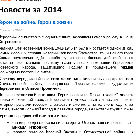
2 августа 2014
Передвижная выставка с одноименным названием начала работу в Центр
Островского.
Великая Отечественная война 1941-1945 гг. была и остаётся одной из са
самых славных страниц истории, как всего Отечества, так и нашего город
Время неумолимо идёт вперёд, участников боевых действий и тр
остается всё меньше, поэтому память новых поколений березнико
советского народа, защитившего Родину и победившего герма
необходимо постоянно питать
В основу передвижной выставки легли пять живописных портретов вет
Отечественной войны, созданные березниковскими художни
Падериным
и
Ольгой Прониной
.
Целью передвижной выставки "Герои на войне. Герои в жизни" являет
внимания жителей города Березники к уникальным личностям – вет
которые проявили героизм, стойкость и смелость не только в годы стр
жизни, внесли большой вклад в развитие города, без устали трудились на
Героями передвижной выставки стали:
кавалер орденов Красной Звезды и Отечественной войны I ст
Михаил Петрович
;
кавалер орденов Красной Звезды и Отечественной войны II 