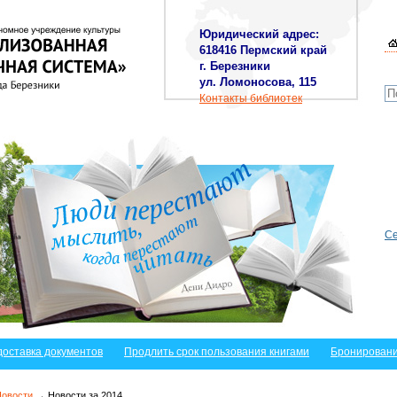
Юридический адрес:
618416 Пермский край
г. Березники
ул. Ломоносова, 115
Контакты библиотек
Се
доставка документов
Продлить срок пользования книгами
Бронировани
Новости
→ Новости за 2014