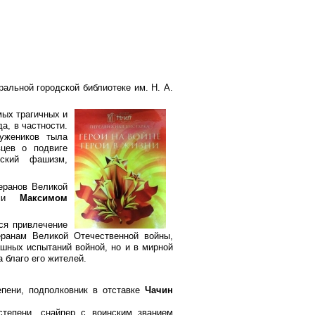
альной городской библиотеке им. Н. А.
мых трагичных и
а, в частности.
ужеников тыла
вцев о подвиге
нский фашизм,
еранов Великой
ками
Максимом
ся привлечение
еранам Великой Отечественной войны,
ашных испытаний войной, но и в мирной
 благо его жителей.
епени, подполковник в отставке
Чачин
степени, снайпер с воинским званием