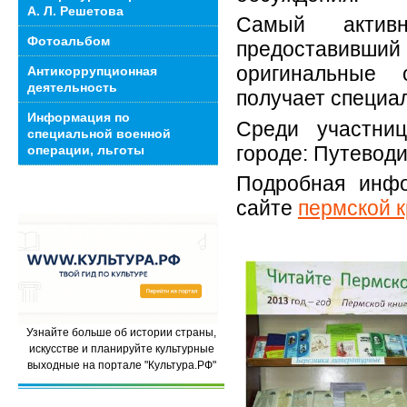
А. Л. Решетова
Самый активн
Фотоальбом
предостави
оригинальные 
Антикоррупционная
деятельность
получает специа
Информация по
Среди участни
специальной военной
городе: Путевод
операции, льготы
Подробная инфо
сайте
пермской к
Узнайте больше об истории страны,
искусстве и планируйте культурные
выходные на портале "Культура.РФ"