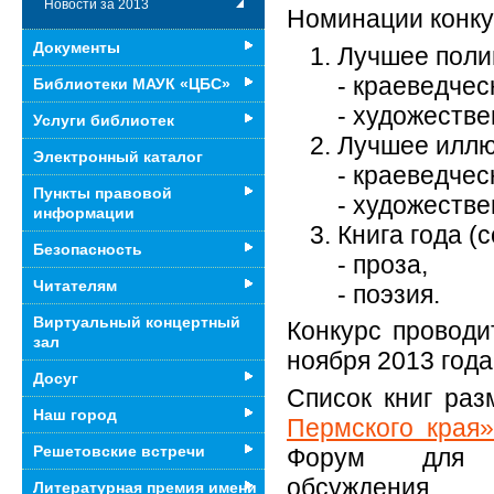
Новости за 2013
Номинации конку
Документы
Лучшее поли
- краеведчес
Библиотеки МАУК «ЦБС»
- художестве
Услуги библиотек
Лучшее иллю
Электронный каталог
- краеведчес
Пункты правовой
- художестве
информации
Книга года (
Безопасность
- проза,
Читателям
- поэзия.
Виртуальный концертный
Конкурс проводи
зал
ноября 2013 года
Досуг
Список книг ра
Наш город
Пермского края»
Решетовские встречи
Форум для чи
обсуждения.
Литературная премия имени