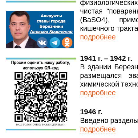
физиологических
чистая "поварен
(BaSO4), прим
кишечного тракта
подробнее
1941 г. – 1942 г.
В здании Березн
размещался эв
химической техн
подробнее
1946 г.
Введено раздель
подробнее