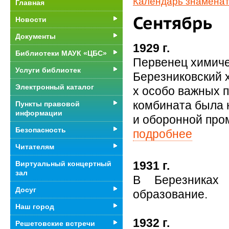
Календарь знаменат
Главная
Новости
Документы
1929 г.
Библиотеки МАУК «ЦБС»
Первенец химич
Услуги библиотек
Березниковский 
Электронный каталог
х особо важных 
комбината была н
Пункты правовой
информации
и оборонной про
Безопасность
подробнее
Читателям
1931 г.
Виртуальный концертный
зал
В Березниках 
Досуг
образование.
Наш город
1932 г.
Решетовские встречи