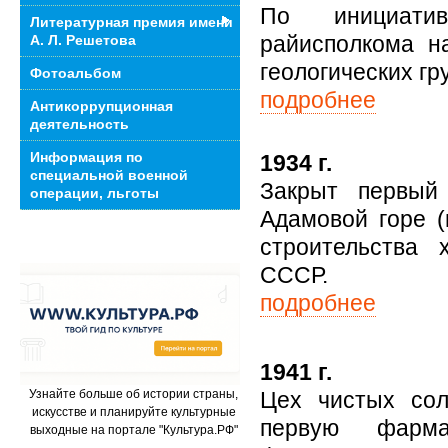
По инициатив
Литературная премия имени
райисполкома н
А. Л. Решетова
геологических гр
Фотоальбом
подробнее
Антикоррупционная
деятельность
Информация по
1934 г.
специальной военной
Закрыт первый
операции, льготы
Адамовой горе (
строительства
СССР.
подробнее
1941 г.
Цех чистых сол
Узнайте больше об истории страны,
искусстве и планируйте культурные
первую фарм
выходные на портале "Культура.РФ"