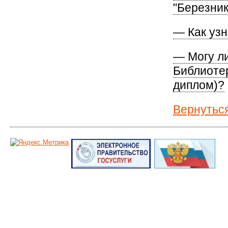
"Березник
— Как узн
— Могу ли
Библиоте
диплом)?
Вернутьс