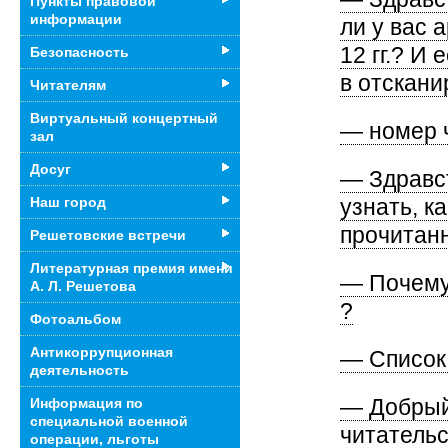
Пункты правовой
информации
ли у вас 
12 гг.? И
Безопасность
в отскан
Читателям
Виртуальный концертный
— номер 
зал
Досуг
— Здравст
узнать, к
Наш город
прочитан
Решетовские встречи
Литературная премия имени
— Почему
А. Л. Решетова
?
Фотоальбом
Антикоррупционная
— Список
деятельность
— Добрый 
Информация по
специальной военной
читательс
операции, льготы