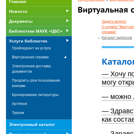
Главная
Новости
Документы
Задать вопрос
О службе "Виртуа
Библиотеки МАУК «ЦБС»
справка"
Каталог запросов
Услуги библиотек
Прейскурант на услуги
Виртуальная справка
Электронная доставка
документов
— Хочу по
могу откр
Продлить срок пользования
книгами
— можно л
Бронирование литературы
АртНяня
— Здравст
Туризм
как соста
Электронный каталог
— Здравст