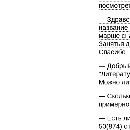
посмотре
— Здравст
название 
марше сна
Занятья д
Спасибо.
— Добрый 
"Литерату
Можно ли
— Скольк
примерно
— Есть ли
50(874) от