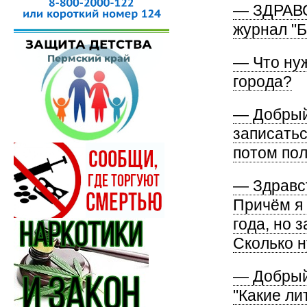
— ЗДРАВС
журнал "Б
— Что нуж
города?
— Добрый 
записатьс
потом пол
— Здравст
Причём я 
года, но 
Сколько 
— Добрый 
"Какие л