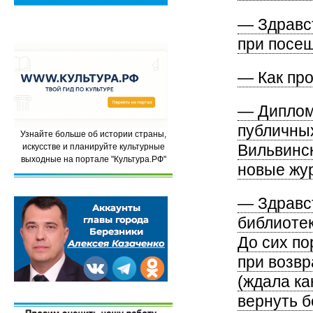
— Здравст
при посе
— Как пр
— Диплом
публичных
Узнайте больше об истории страны,
Вильвинск
искусстве и планируйте культурные
выходные на портале "Культура.РФ"
новые жу
— Здравст
библиотек
До сих по
при возв
(ждала ка
вернуть б