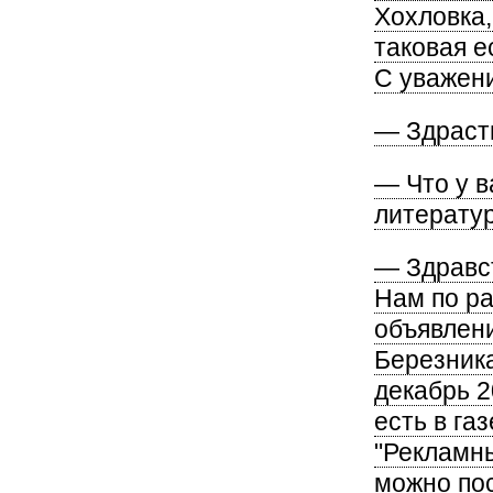
Хохловка,
таковая е
С уважен
— Здраств
— Что у в
литерату
— Здравс
Нам по р
объявлен
Березника
декабрь 2
есть в га
"Рекламны
можно пос