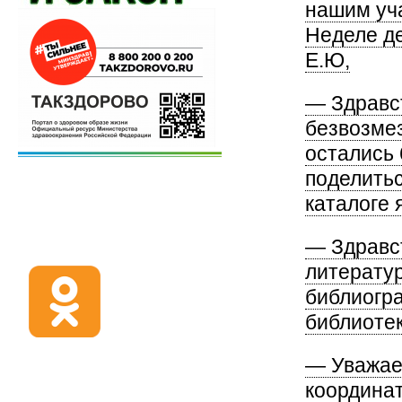
нашим уча
Неделе де
Е.Ю,
— Здравс
безвозмез
остались 
поделитьс
каталоге 
— Здравс
литерату
библиогр
библиотек
— Уважае
координат