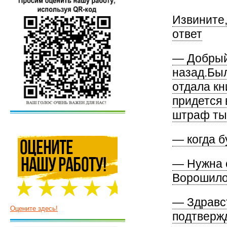
Извините,
ответ
— Добрый
назад.Был
отдала кн
придется
штраф тыс
— когда б
— Нужна 
Ворошилов
— Здравст
Оцените здесь!
подтвержд