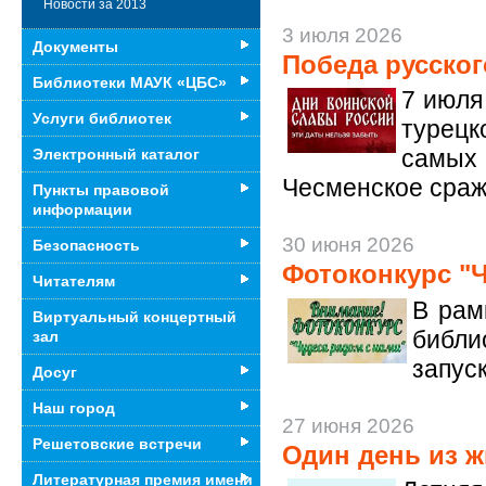
Новости за 2013
3 июля 2026
Документы
Победа русског
Библиотеки МАУК «ЦБС»
7 июля
Услуги библиотек
турецк
самых
Электронный каталог
Чесменское сраж
Пункты правовой
информации
30 июня 2026
Безопасность
Фотоконкурс "Ч
Читателям
В рам
Виртуальный концертный
библ
зал
запус
Досуг
Наш город
27 июня 2026
Решетовские встречи
Один день из 
Литературная премия имени