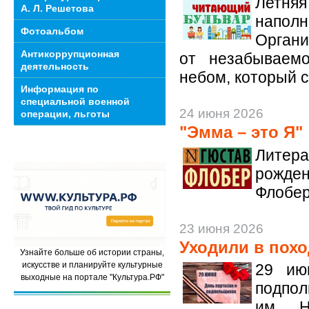
Летняя
А. Л. Решетова
наполн
Фотоальбом
Органи
Антикоррупционная
от незабываем
деятельность
небом, который с
Информация по
специальной военной
24 июня 2026
операции, льготы
"Эмма – это Я"
Литер
рожден
Флобер
23 июня 2026
Уходили в пох
Узнайте больше об истории страны,
искусстве и планируйте культурные
29 ию
выходные на портале "Культура.РФ"
подпол
им. Н