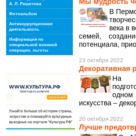
Мы мудрость че
А. Л. Решетова
В Пермс
Фотоальбом
творчес
Антикоррупционная
века в 
деятельность
семей, создан
Информация по
потенциала, при
специальной военной
операции, льготы
23 октября 2022
Декоративная 
На 
подгот
одном 
искусства – деко
Узнайте больше об истории страны,
искусстве и планируйте культурные
20 октября 2022
выходные на портале "Культура.РФ"
Лучше предотвр