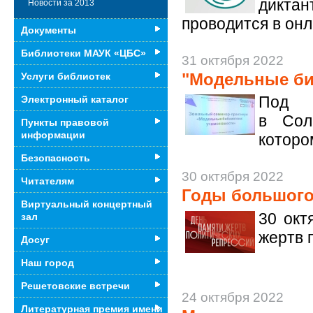
диктан
Новости за 2013
проводится в он
Документы
Библиотеки МАУК «ЦБС»
31 октября 2022
"Модельные би
Услуги библиотек
Под 
Электронный каталог
в Сол
Пункты правовой
информации
которо
Безопасность
30 октября 2022
Читателям
Годы большого
Виртуальный концертный
30 окт
зал
жертв 
Досуг
Наш город
Решетовские встречи
24 октября 2022
Литературная премия имени