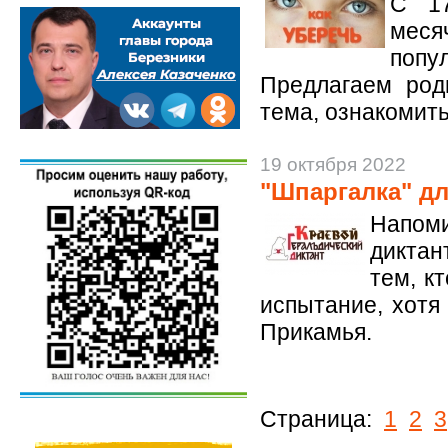
C 17
меся
поп
Предлагаем роди
тема, ознакомить
19 октября 2022
"Шпаргалка" дл
Напоми
диктан
тем, к
испытание, хотя
Прикамья.
Страница:
1
2
3