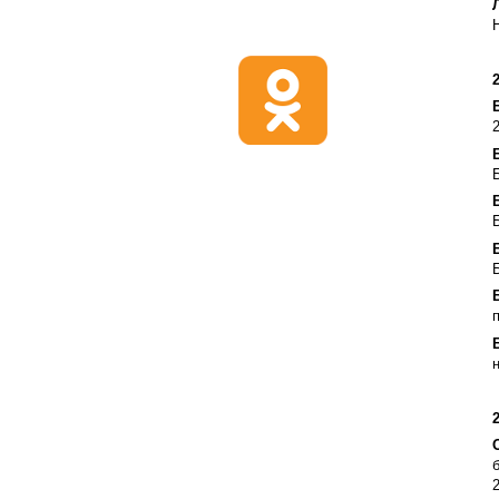
2
н
2