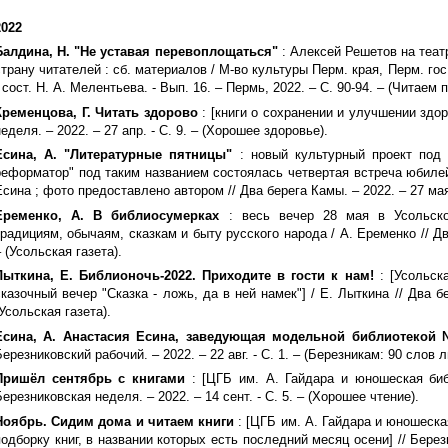
2022
Балдина, Н. "Не уставая перевоплощаться"
: Алексей Решетов на теат
страну читателей : сб. материалов / М-во культуры Перм. края, Перм. гос.
 сост. Н. А. Мелентьева. - Вып. 16. – Пермь, 2022. – С. 90-94. – (Читаем п
Кременцова, Г. Читать здорово
: [книги о сохранении и улучшении здор
неделя. – 2022. – 27 апр. - С. 9. – (Хорошее здоровье).
Есина, А. "Литературные пятницы"
: новый культурный проект под 
реформатор" под таким названием состоялась четвертая встреча юбилей
Есина ; фото предоставлено автором // Два берега Камы. – 2022. – 27 мая.
Еременко, А. В библиосумерках
: весь вечер 28 мая в Усольско
традициям, обычаям, сказкам и быту русского народа / А. Еременко // Два
– (Усольская газета).
Лыткина, Е. Библионочь-2022. Приходите в гости к нам!
: [Усольск
сказочный вечер "Сказка - ложь, да в ней намек"] / Е. Лыткина // Два бе
(Усольская газета).
Есина, А. Анастасия Есина, заведующая модельной библиотекой 
Березниковский рабочий. – 2022. – 22 авг. - С. 1. – (Березникам: 90 слов 
Пришёл сентябрь с книгами
: [ЦГБ им. А. Гайдара и юношеская библ
Березниковская неделя. – 2022. – 14 сент. - С. 5. – (Хорошее чтение).
Ноябрь. Сидим дома и читаем книги
: [ЦГБ им. А. Гайдара и юношеск
подборку книг, в названии которых есть последний месяц осени] // Березн