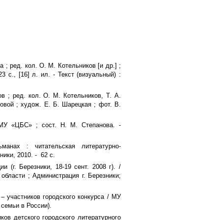
а ; ред. кол. О. М. Котельников [и др.] ;
 с., [16] л. ил. - Текст (визуальный) :
в ; ред. кол. О. М. Котельников, Т. А.
довой ; худож. Е. Б. Шарецкая ; фот. В.
 МУ «ЦБС» ; сост. Н. М. Степанова. -
ьманах : читательская литературно-
ики, 2010. - 62 с.
 (г. Березники, 18-19 сент. 2008 г). /
области ; Администрация г. Березники;
– участников городского конкурса / МУ
д семьи в России).
иков детского городского литературного