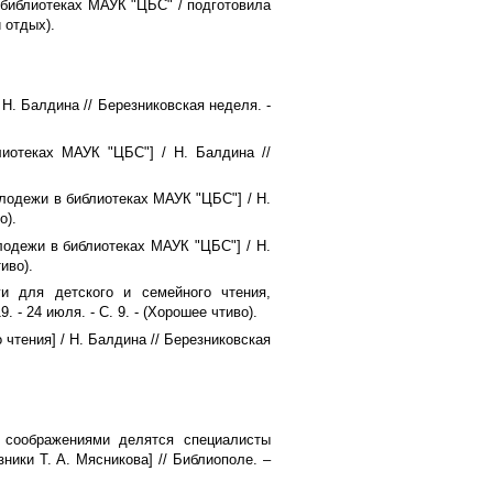
в библиотеках МАУК "ЦБС" / подготовила
й отдых).
 Н. Балдина // Березниковская неделя. -
лиотеках МАУК "ЦБС"] / Н. Балдина //
олодежи в библиотеках МАУК "ЦБС"] / Н.
о).
лодежи в библиотеках МАУК "ЦБС"] / Н.
иво).
и для детского и семейного чтения,
 - 24 июля. - С. 9. - (Хорошее чтиво).
 чтения] / Н. Балдина // Березниковская
 соображениями делятся специалисты
ники Т. А. Мясникова] // Библиополе. –