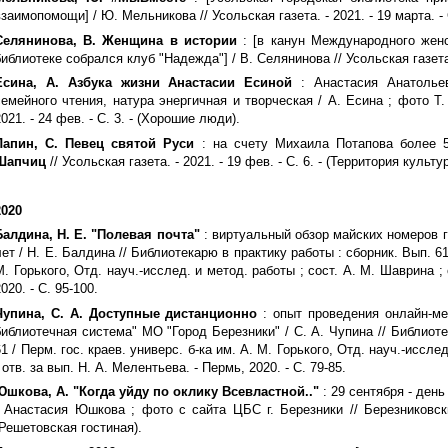
взаимопомощи] / Ю. Мельникова // Усольская газета. - 2021. - 19 марта. - С
Селянинова, В. Женщина в истории
: [в канун Международного женс
библиотеке собрался клуб "Надежда"] / В. Селянинова // Усольская газета. -
Есина, А. Азбука жизни Анастасии Есиной
: Анастасия Анатолье
семейного чтения, натура энергичная и творческая / А. Есина ; фото Т.
021. - 24 фев. - С. 3. - (Хорошие люди).
Лапин, С. Певец святой Руси
: на счету Михаила Потапова более 5
Шапчиц
// Усольская газета. - 2021. - 19 фев. - С. 6. - (Территория культу
2020
Балдина, Н. Е. "Полевая почта"
: виртуальный обзор майских номеров г
лет / Н. Е. Балдина // Библиотекарю в практику работы : сборник. Вып. 61 
М. Горького, Отд. науч.-исслед. и метод. работы ; сост. А. М. Шаврина ;
020. - С. 95-100.
Чупина, С. А. Доступные дистанционно
: опыт проведения онлайн-м
библиотечная система" МО "Город Березники" / С. А. Чупина // Библиоте
61 / Перм. гос. краев. универс. б-ка им. А. М. Горького, Отд. науч.-иссле
 отв. за вып. Н. А. Мелентьева. - Пермь, 2020. - С. 79-85.
Юшкова, А. "Когда уйду по оклику Всевластной.."
: 29 сентября - ден
/ Анастасия Юшкова ; фото с сайта ЦБС г. Березники // Березниковский
(Решетовская гостиная).