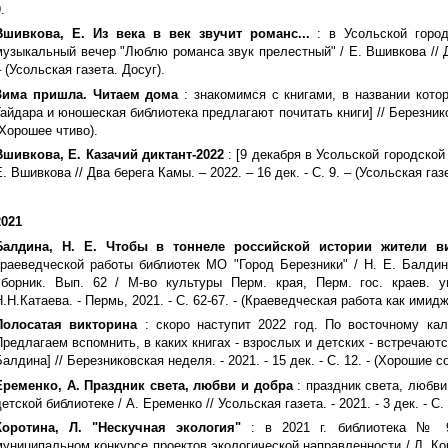
.
Вшивкова, Е. Из века в век звучит романс...
: в Усольской город
музыкальный вечер "Люблю романса звук прелестный" / Е. Вшивкова // Два
– (Усольская газета. Досуг).
Зима пришла. Читаем дома
: знакомимся с книгами, в названии котор
Гайдара и юношеская библиотека предлагают почитать книги] // Березников
(Хорошее чтиво).
Вшивкова, Е. Казачий диктант-2022
: [9 декабря в Усольской городской
Е. Вшивкова // Два берега Камы. – 2022. – 16 дек. - С. 9. – (Усольская газ
2021
Балдина, Н. Е. Чтобы в тоннеле российской истории жители в
краеведческой работы библиотек МО "Город Березники" / Н. Е. Балдин
сборник. Вып. 62 / М-во культуры Перм. края, Перм. гос. краев. ун
Н.Н.Катаева. - Пермь, 2021. - С. 62-67. - (Краеведческая работа как ими
Полосатая викторина
: скоро наступит 2022 год. По восточному кал
Предлагаем вспомнить, в каких книгах - взрослых и детских - встречаютс
Балдина] // Березниковская неделя. - 2021. - 15 дек. - С. 12. - (Хорошие с
Еременко, А. Праздник света, любви и добра
: праздник света, любви
етской библиотеке / А. Еременко // Усольская газета. - 2021. - 3 дек. - С. 
Коротина, Л. "Нескучная экология"
: в 2021 г. библиотека № 9 
муниципальном конкурсе проектов экологической направленности / Л. Ко