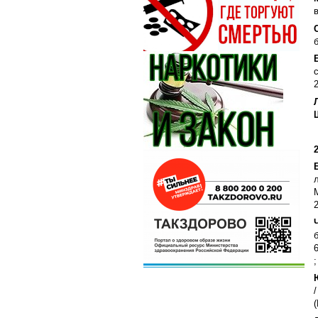
2
2
;