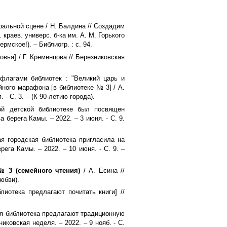
ральной сцене / Н. Балдина // Создадим
 краев. универс. б-ка им. А. М. Горького
ермское!). – Библиогр. : с. 94.
овья] / Г. Кременцова // Березниковская
флагами библиотек : "Великий царь и
ного марафона [в библиотеке № 3] / А.
 - С. 3. – (К 90-летию города).
й детской библиотеке был посвящен
 берега Камы. – 2022. – 3 июня. - С. 9.
ая городская библиотека пригласила на
рега Камы. – 2022. – 10 июня. - С. 9. –
№ 3 (семейного чтения)
/ А. Есина //
любви).
иотека предлагают почитать книги] //
ая библиотека предлагают традиционную
иковская неделя. – 2022. – 9 нояб. - С.