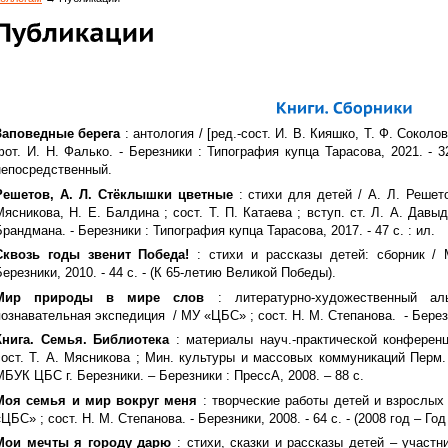
Заповедные берега
: антология / [ред.-сост. И. В. Кияшко, Т. Ф. Соколов
фот. И. Н. Фалько. - Березники : Типография купца Тарасова, 2021. - 323
непосредственный.
Решетов, А. Л. Стёклышки цветные
: стихи для детей / А. Л. Решето
Мясникова, Н. Е. Балдина ; сост. Т. П. Катаева ; вступ. ст. Л. А. Давы
Брандмана. - Березники : Типография купца Тарасова, 2017. - 47 с. : ил.
Сквозь годы звенит Победа!
: стихи и рассказы детей: сборник /
Березники, 2010. - 44 с. - (К 65-летию Великой Победы).
Мир природы в мире слов
: литературно-художественный ал
познавательная экспедиция / МУ «ЦБС» ; сост. Н. М. Степанова. - Березн
Книга. Семья. Библиотека
: материалы науч.-практической конференции
сост. Т. А. Мясникова ; Мин. культуры и массовых коммуникаций Перм. 
МБУК ЦБС г. Березники. – Березники : ПрессА, 2008. – 88 с.
Моя семья и мир вокруг меня
: творческие работы детей и взрослых 
«ЦБС» ; сост. Н. М. Степанова. - Березники, 2008. - 64 с. - (2008 год – Го
Мои мечты я городу дарю
: стихи, сказки и рассказы детей – участн