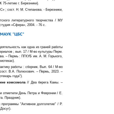
К 75-летию г. Березники).
» ; сост. Н. М. Степанова. - Березники,
етского литературного творчества / МУ
студия «Сфера», 2004. - 76 с.
деятельность как одна из граней работы
ериалов ; вып. 17 / М-во культуры Перм.
тева. – Пермь : ПГКУБ им. А. М. Горького,
лиотеках).
актику работы : сборник. Вып. 64 / М-во
 сост. В.А. Полюхович. – Пермь, 2023. –
текарь года").
щине комсомола
// Два берега Камы. –
и отметили День Петра и Февронии / Е.
та. Праздник).
 программы "Активное долголетие" / Р.
 Досуг).