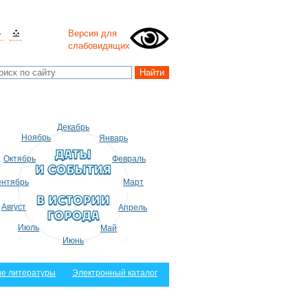
Версия для
слабовидящих
Декабрь
Ноябрь
Январь
Октябрь
Февраль
нтябрь
Март
Август
Апрель
Июль
Май
Июнь
е литературы
Электронный каталог