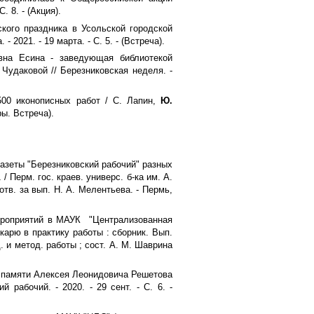
. 8. - (Акция).
кого праздника в Усольской городской
 2021. - 19 марта. - С. 5. - (Встреча).
вна Есина - заведующая библиотекой
 Чудаковой // Березниковская неделя. -
00 иконописных работ / С. Лапин,
Ю.
ры. Встреча).
азеты "Березниковский рабочий" разных
/ Перм. гос. краев. универс. б-ка им. А.
 отв. за вып. Н. А. Мелентьева. - Пермь,
ероприятий в МАУК "Централизованная
карю в практику работы : сборник. Вып.
д. и метод. работы ; сост. А. М. Шаврина
ь памяти Алексея Леонидовича Решетова
 рабочий. - 2020. - 29 сент. - С. 6. -