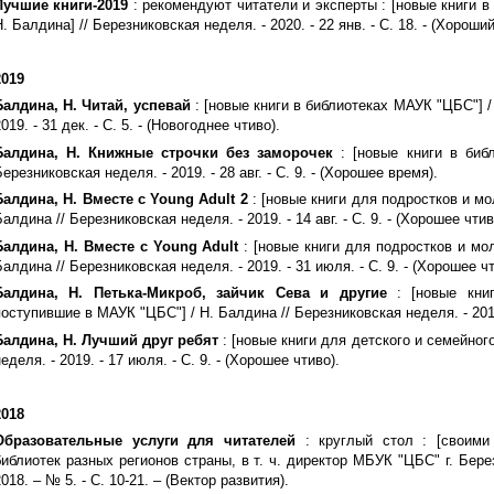
Лучшие книги-2019
: рекомендуют читатели и эксперты : [новые книги 
Н. Балдина] // Березниковская неделя. - 2020. - 22 янв. - С. 18. - (Хороши
2019
Балдина, Н. Читай, успевай
: [новые книги в библиотеках МАУК "ЦБС"] /
019. - 31 дек. - С. 5. - (Новогоднее чтиво).
Балдина, Н. Книжные строчки без заморочек
: [новые книги в биб
Березниковская неделя. - 2019. - 28 авг. - С. 9. - (Хорошее время).
Балдина, Н. Вместе с Young Adult 2
: [новые книги для подростков и м
Балдина // Березниковская неделя. - 2019. - 14 авг. - С. 9. - (Хорошее чтив
Балдина, Н. Вместе с Young Adult
: [новые книги для подростков и мо
Балдина // Березниковская неделя. - 2019. - 31 июля. - С. 9. - (Хорошее чт
Балдина, Н. Петька-Микроб, зайчик Сева и другие
: [новые книг
поступившие в МАУК "ЦБС"] / Н. Балдина // Березниковская неделя. - 2019.
Балдина, Н. Лучший друг ребят
: [новые книги для детского и семейного
еделя. - 2019. - 17 июля. - С. 9. - (Хорошее чтиво).
2018
Образовательные услуги для читателей
: круглый стол : [своими
библиотек разных регионов страны, в т. ч. директор МБУК "ЦБС" г. Берез
018. – № 5. - С. 10-21. – (Вектор развития).