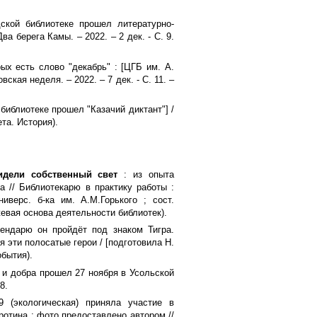
ской библиотеке прошел литературно-
 берега Камы. – 2022. – 2 дек. - С. 9.
ых есть слово "декабрь" : [ЦГБ им. А.
ская неделя. – 2022. – 7 дек. - С. 11. –
 библиотеке прошел "Казачий диктант"] /
ета. История).
идели собственный свет
: из опыта
а // Библиотекарю в практику работы :
иверс. б-ка им. А.М.Горького ; сост.
джевая основа деятельности библиотек).
ендарю он пройдёт под знаком Тигра.
я эти полосатые герои / [подготовила Н.
обытия).
 и добра прошел 27 ноября в Усольской
8.
(экологическая) приняла участие в
ротина ; фото предоставлено автором //