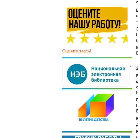
9
Оцените здесь!
д