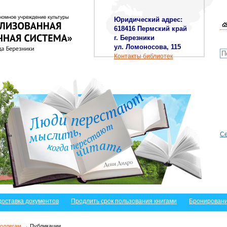
Юридический адрес:
618416 Пермский край
г. Березники
ул. Ломоносова, 115
Контакты библиотек
Се
доставка документов
Продлить срок пользования книгами
Бронировани
оллегам
→ Публикации