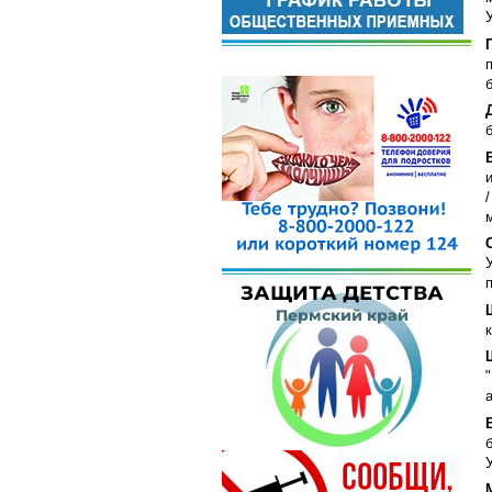
У
б
б
а
У