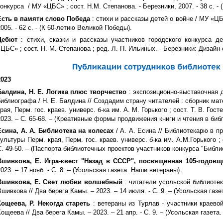
конкурса / МУ «ЦБС» ; сост. Н.М. Степанова. - Березники, 2007. - 38 с. - (
Есть в памяти слово Победа
: стихи и рассказы детей о войне / МУ «ЦБС
2005. - 62 с. - (К 60-летию Великой Победы).
Дебют
: стихи, сказки и рассказы участников городского конкурса д
«ЦБС» ; сост. Н. М. Степанова ; ред. Л. П. Ильиных. - Березники: Дизайн-
2023
Балдина, Н. Е. Логика плюс творчество
: экспозиционно-выставочная 
библиографа / Н. Е. Балдина // Создадим страну читателей : сборник мат
края, Перм. гос. краев. универс. б-ка им. А. М. Горького ; сост. Т. В. Гос
2023. – С. 65-68. – (Креативные формы продвижения книги и чтения в биб
Есина, А. А. Библиотека на колесах
/ А. А. Есина // Библиотекарю в пр
культуры Перм. края, Перм. гос. краев. универс. б-ка им. А.М.Горького ;
С. 49-50. – (Паспорта библиотечных проектов участников конкурса "Библио
Вшивкова, Е. Игра-квест "Назад в СССР", посвященная 105-годов
2023. – 17 нояб. - С. 8. – (Усольская газета. Наши ветераны).
Вшивкова, Е. Свет любви волшебный
: читатели усольской библиотек
Вшивкова // Два берега Камы. – 2023. – 14 июля. - С. 9. – (Усольская газе
Кощеева, Р. Некогда стареть
: ветераны из Турлав - участники краевой
Кощеева // Два берега Камы. – 2023. – 21 апр. - С. 9. – (Усольская газета.