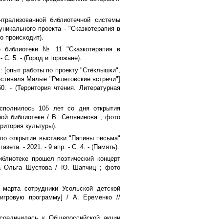
рализованной библиотечной системы
никального проекта - "Сказкотерапия в
что происходит).
е библиотеки № 11 "Сказкотерапия в
 С. 5. - (Город и горожане).
: [опыт работы по проекту "Стёклышки",
естиваля Малые "Решетовские встречи"]
0. - (Территория чтения. Литературная
сполнилось 105 лет со дня открытия
ой библиотеке / В. Селянинова ; фото
ерритория культуры).
ошло открытие выставки "Папины письма"
та. - 2021. - 9 апр. - С. 4. - (Память).
иблиотеке прошел поэтический концерт
са Ольга Шустова / Ю. Шапчиц ; фото
 марта сотрудники Усольской детской
игровую программу] / А. Еременко //
исоединилась к Общероссийской акции