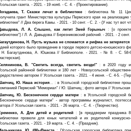
сольская газета. - 2021. - 19 нояб. - С. 4. - (Проектирование).
Погадаева, Т. Сказки лечат в библиотеке
: библиотека № 11 Цент
получила грант Министерства культуры Пермского края на реализацию у
иблиотеке" // Два берега Камы. - 2021. - 10 сент. - С. 2. - (У нас тут вот 
Давыдова, Л. А. Слышно, как летит Змей Горыныч
: [о проект
иблиотеке"] / Л. А. Давыдова // Березниковский рабочий. - 2021. - 2 сент. -
Багаутдинова, Н. Пусть музыка не сломается и рифма не затеряется
идеей которого было проведение в городе первого детско-юношеского ф
/ Н. Багаутдинова, А. Юшкова // Библиополе. - 2021. - № 8. - С. 58-6
мастерская).
Селянинова, В. "Светить всегда, светить везде!"
: в 2020 году и
Усольской районной библиотеки и 180 лет - Новоусольской общественн
предоствлено автором // Усольская газета. - 2021. - 4 июня. - С. 4-5. - (Т
Шапчиц, Ю. Наша история
... : в Усольской городской библиотеке пр
компанией Пермский "Мемориал" / Ю. Шапчиц ; фото автора // Усольская газе
Шапчиц, Ю. Бесконечное сердце матери
: в Усольской городской б
"Бесконечное сердце матери" - автор программы журналист, поэтес
втора // Усольская газета. - 2021. - 26 марта. - С. 4. - (Творчество).
Еременко, А. Для детей и родителей
: [в преддверии праздника 8
библиотеки провели для юных читателей и их родителей конкурсно-
сольская газета. - 2021. - 19 марта. - С. 4. - (Праздник).
Мельникова, Ю. #МыВместе
: [Усольская городская библиотека пр