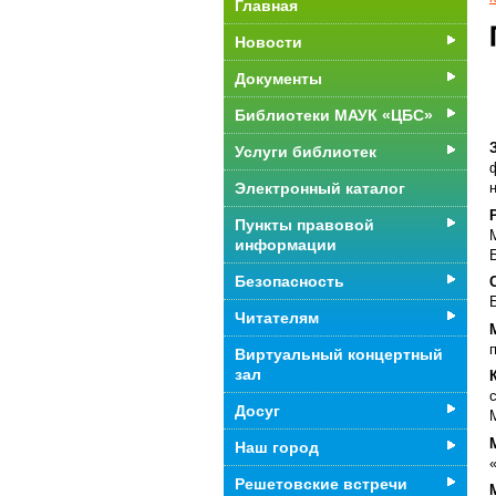
Главная
Новости
Документы
Библиотеки МАУК «ЦБС»
Услуги библиотек
Электронный каталог
Пункты правовой
информации
Безопасность
Читателям
Виртуальный концертный
зал
Досуг
Наш город
Решетовские встречи