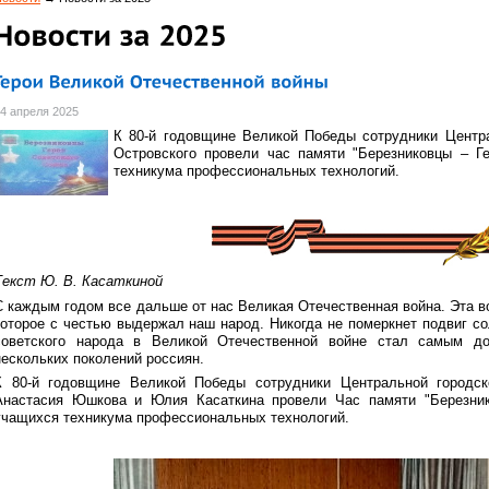
4 апреля 2025
К 80-й годовщине Великой Победы сотрудники Центра
Островского провели час памяти "Березниковцы – Г
техникума профессиональных технологий.
Текст Ю. В. Касаткиной
С каждым годом все дальше от нас Великая Отечественная война. Эта 
которое с честью выдержал наш народ. Никогда не померкнет подвиг с
советского народа в Великой Отечественной войне стал самым д
нескольких поколений россиян.
К 80-й годовщине Великой Победы сотрудники Центральной городск
Анастасия Юшкова и Юлия Касаткина провели Час памяти "Березник
учащихся техникума профессиональных технологий.