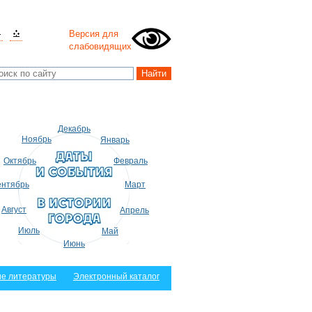
Версия для
слабовидящих
Декабрь
Ноябрь
Январь
Октябрь
Февраль
нтябрь
Март
Август
Апрель
Июль
Май
Июнь
е литературы
Электронный каталог