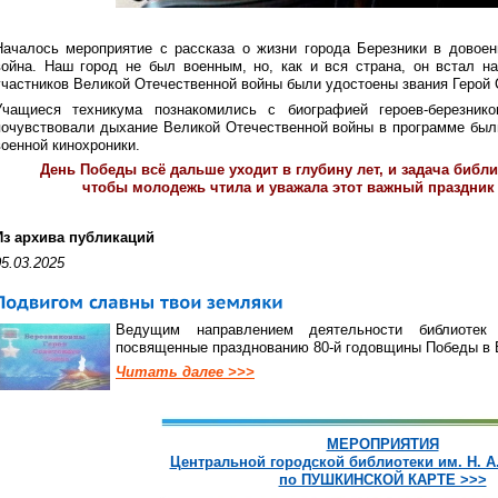
Началось мероприятие с рассказа о жизни города Березники в довое
война. Наш город не был военным, но, как и вся страна, он встал на
участников Великой Отечественной войны были удостоены звания Герой 
Учащиеся техникума познакомились с биографией героев-березник
почувствовали дыхание Великой Отечественной войны в программе был
военной кинохроники.
День Победы всё дальше уходит в глубину лет, и задача библи
чтобы молодежь чтила и уважала этот важный праздник и
Из архива публикаций
05.03.2025
Ведущим направлением деятельности библиотек
посвященные празднованию 80-й годовщины Победы в 
Читать далее >>>
МЕРОПРИЯТИЯ
Центральной городской библиотеки им. Н. А
по ПУШКИНСКОЙ КАРТЕ >>>