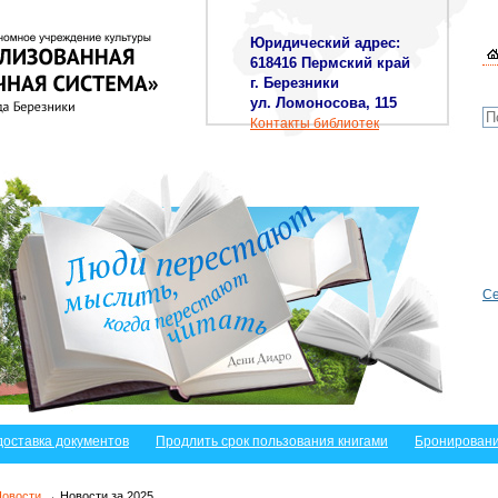
Юридический адрес:
618416 Пермский край
г. Березники
ул. Ломоносова, 115
Контакты библиотек
Се
доставка документов
Продлить срок пользования книгами
Бронировани
Новости
→ Новости за 2025