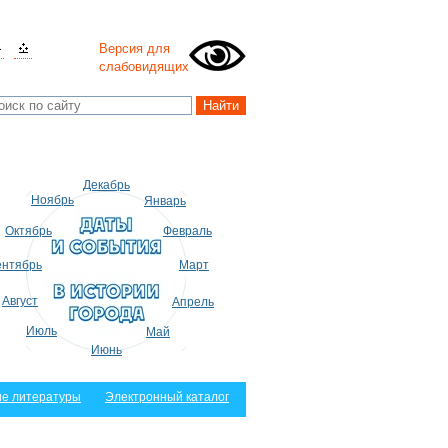
Версия для
слабовидящих
Декабрь
Ноябрь
Январь
Октябрь
Февраль
нтябрь
Март
Август
Апрель
Июль
Май
Июнь
е литературы
Электронный каталог