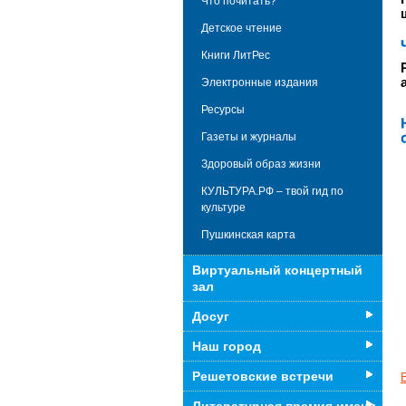
Что почитать?
Детское чтение
Книги ЛитРес
Электронные издания
Ресурсы
Газеты и журналы
Здоровый образ жизни
КУЛЬТУРА.РФ – твой гид по
культуре
Пушкинская карта
Виртуальный концертный
зал
Досуг
Наш город
Решетовские встречи