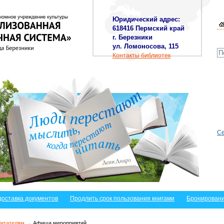
Юридический адрес:
618416 Пермский край
г. Березники
ул. Ломоносова, 115
Контакты библиотек
Се
доставка документов
Продлить срок пользования книгами
Бронировани
Читателям
→ Афиша мероприятий