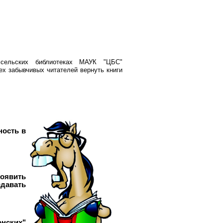
сельских библиотеках МАУК "ЦБС"
ех забывчивых читателей вернуть книги
ность в
роявить
давать
нских"