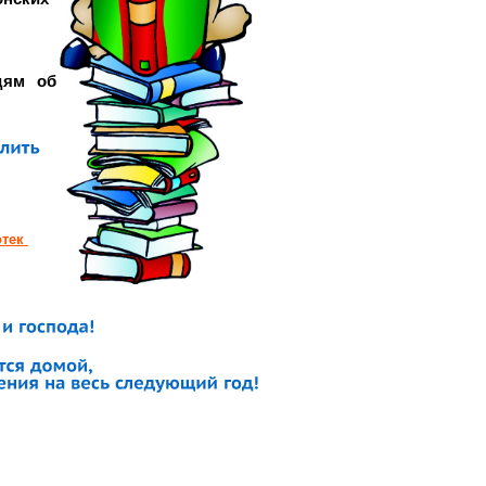
дям об
отек