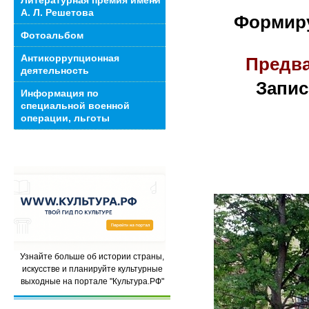
Литературная премия имени
А. Л. Решетова
Формиру
Фотоальбом
Антикоррупционная
Предва
деятельность
Запис
Информация по
специальной военной
операции, льготы
Узнайте больше об истории страны,
искусстве и планируйте культурные
выходные на портале "Культура.РФ"