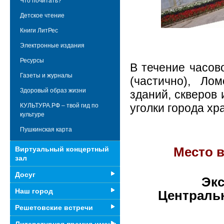
Что почитать?
Детское чтение
Книги ЛитРес
Электронные издания
Ресурсы
В течение часов
Газеты и журналы
(частично), Ло
Здоровый образ жизни
зданий, скверов
уголки города хр
КУЛЬТУРА.РФ – твой гид по
культуре
Пушкинская карта
Место в
Виртуальный концертный
зал
Досуг
Экс
Наш город
Центральн
Решетовские встречи