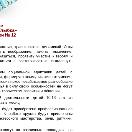
ие
Улыбка»
ки № 12
костью, красочностью, динамикой. Игры
ать воображение, память, мышление,
казаться, проявить участие к героям и
иться с застенчивостью, выплеснуть
вом социальной адаптации детей с
ся, формирует коммуникативные умения,
носит яркое незабываемое разнообразие
ья в силу своих особенностей не могут
в творческом развитии и общении.
й деятельности детей 10-13 лет из
аз в месяц.
а будет приобретена профессиональная
). К работе кружка будут привлечены
терского мастерства, речи, ритмики,
 покажут на различных площадках: на