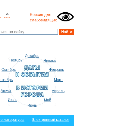
Версия для
слабовидящих
Декабрь
Ноябрь
Январь
Октябрь
Февраль
нтябрь
Март
Август
Апрель
Июль
Май
Июнь
е литературы
Электронный каталог