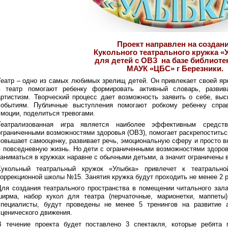
Проект направлен на создан
Кукольного театрального кружка «
для детей с ОВЗ на базе библиоте
МАУК «ЦБС» г Березники.
Театр – одно из самых любимых зрелищ детей. Он привлекает своей яр
в театр помогают ребенку формировать активный словарь, развив
артистизм. Творческий процесс дает возможность заявить о себе, выс
событиям. Публичные выступления помогают робкому ребенку справ
эмоции, поделиться тревогами.
Театрализованная игра является наиболее эффективным средст
ограниченными возможностями здоровья (ОВЗ), помогает раскрепостить
повышает самооценку, развивает речь, эмоциональную сферу и просто в
в повседневную жизнь. Но дети с ограниченными возможностями здоров
заниматься в кружках наравне с обычными детьми, а значит ограничены 
Кукольный театральный кружок «Улыбка» привлечет к театрально
коррекционной школы №15. Занятия кружка будут проходить не менее 2 р
Для создания театрального пространства в помещении читального зал
ширма, набор кукол для театра (перчаточные, марионетки, маппеты
специалисты, будут проведены не менее 5 тренингов на развитие ак
сценического движения.
В течение проекта будет поставлено 3 спектакля, которые ребята