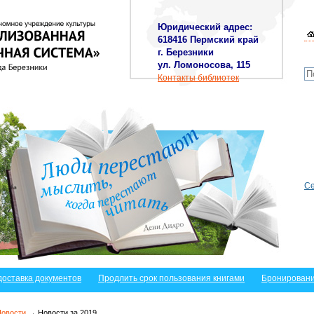
Юридический адрес:
618416 Пермский край
г. Березники
ул. Ломоносова, 115
Контакты библиотек
Се
доставка документов
Продлить срок пользования книгами
Бронировани
Новости
→ Новости за 2019