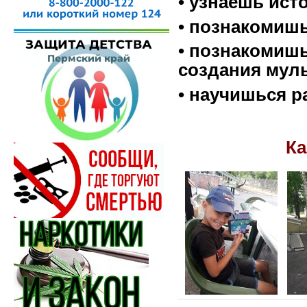
• узнаешь ист
• познакомиш
• познакомиш
создания мул
• научишься р
Ка