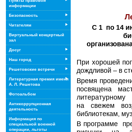
Пункты правовой
информации
Л
Безопасность
Читателям
С 1 по 14 
би
Виртуальный концертный
зал
организован
Досуг
Наш город
При хорошей пог
дождливой – в ст
Решетовские встречи
Литературная премия имени
Время проведени
А. Л. Решетова
посвящена маст
Фотоальбом
литературному т
Антикоррупционная
на свежем воз
деятельность
библиотекам, му
Информация по
В программе пре
специальной военной
операции, льготы