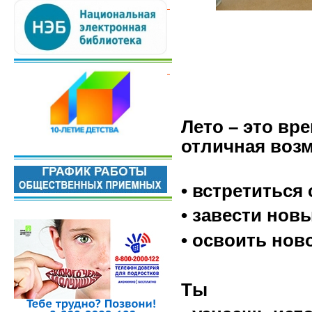
Лето – это вр
отличная воз
• встретиться
• завести нов
• освоить нов
Ты