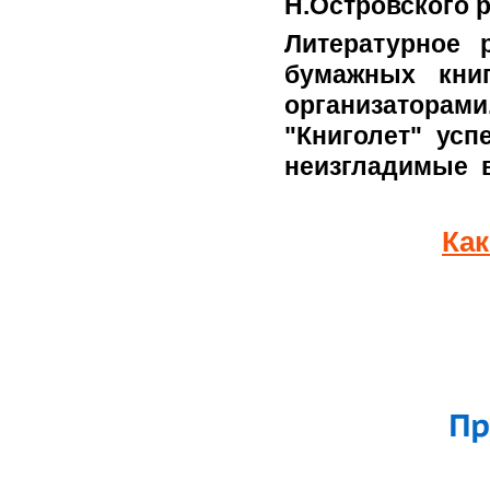
Н.Островского р
Литературное 
бумажных кни
организаторам
"Книголет" ус
неизгладимые в
Как