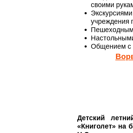
своими рука
Экскурсиям
учреждения 
Пешеходными
Настольными
Общением с 
Ворв
Детский летн
«Книголет» на 