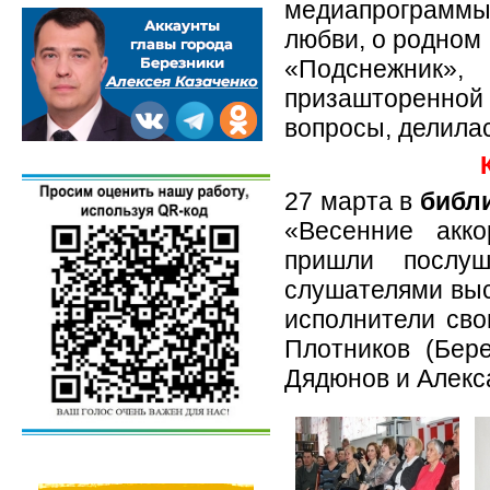
медиапрограммы
любви, о родном
«Подснежник
призашторенной
вопросы, делила
27 марта в
библ
«Весенние акко
пришли послу
слушателями выс
исполнители сво
Плотников (Бер
Дядюнов и Алекса