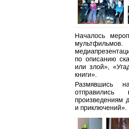
Началось меро
мультфильмо
медиапрезентаци
по описанию ск
или злой», «Уга
книги».
Размявшись н
отправились 
произведениям д
и приключений».