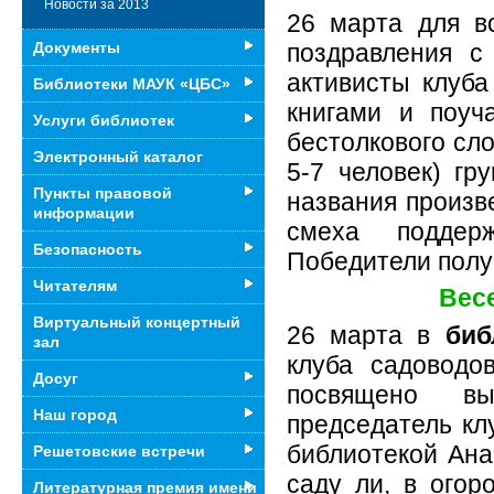
Новости за 2013
26 марта для 
поздравления с
Документы
активисты клуба
Библиотеки МАУК «ЦБС»
книгами и поуч
Услуги библиотек
бестолкового сл
Электронный каталог
5-7 человек) гр
Пункты правовой
названия произв
информации
смеха поддер
Безопасность
Победители полу
Читателям
Вес
Виртуальный концертный
26 марта в
биб
зал
клуба садоводо
Досуг
посвящено вы
Наш город
председатель кл
библиотекой Ана
Решетовские встречи
саду ли, в огор
Литературная премия имени