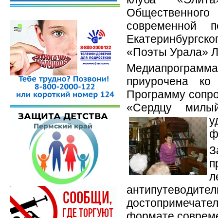
Общественного
современной п
Екатеринбургск
«Поэты Урала» 
Медиапрограмм
приурочена ко
Программу сопро
«Сердцу милы
у
ф
З
п
л
антипутевод
достопримечате
формате совреме