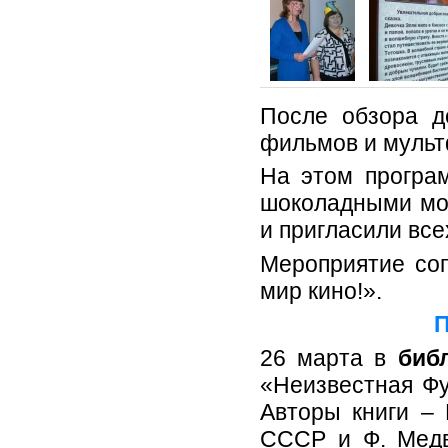
После обзора д
фильмов и муль
На этом програм
шоколадными мон
и пригласили вс
Мероприятие соп
мир кино!».
П
26 марта в
биб
«Неизвестная Фу
Авторы книги – 
СССР и Ф. Медв