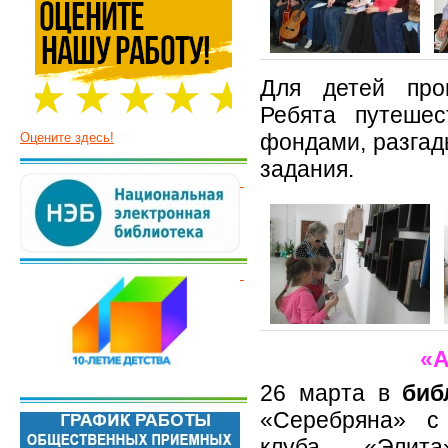
Для детей про
Ребята путешес
фондами, разгад
Оцените здесь!
задания.
«А
26 марта в
биб
«Серебряна»
с
клуба «Элита