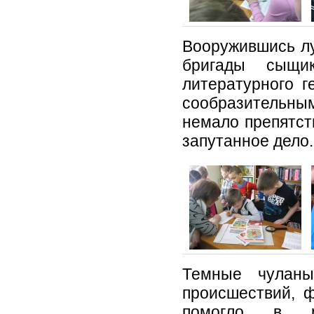
Вооружившись лу
бригады сыщи
литературного г
сообразительны
немало препятст
запутанное дело.
Темные чуланы
происшествий, 
помогло в ра