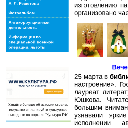
А. Л. Решетова
изготовлению п
организовано ча
Фотоальбом
Антикоррупционная
деятельность
Информация по
специальной военной
операции, льготы
Вече
25 марта в
библ
настроение». Го
лауреат литерат
Юшкова. Читат
Узнайте больше об истории страны,
большим внимани
искусстве и планируйте культурные
узнавали ярки
выходные на портале "Культура.РФ"
исполнении а