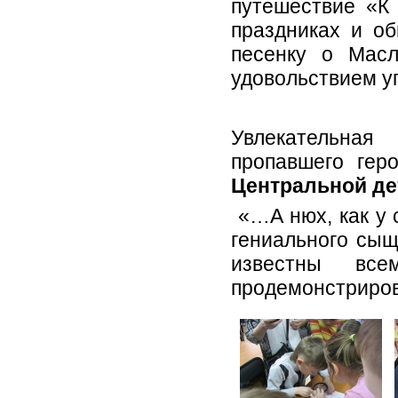
путешествие «К 
праздниках и об
песенку о Масл
удовольствием у
Увлекательная
пропавшего гер
Центральной де
«…А нюх, как у с
гениального сы
известны все
продемонстриров