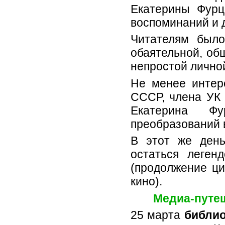
Екатерины Фурц
воспоминаний и 
Читателям был
обаятельной, об
непростой лично
Не менее интер
СССР, члена УК 
Екатерина Ф
преобразований в
В этот же день
остаться леген
(продолжение ци
кино).
Медиа-путеш
25 марта
библио