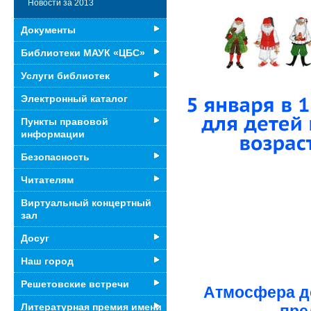
Новости за 2013
Документы
Библиотеки МАУК «ЦБС»
Услуги библиотек
Электронный каталог
Пункты правовой
информации
Безопасность
Читателям
Виртуальный концертный
зал
Досуг
Наш город
Решетовские встречи
Атмосфера до
Литературная премия имени
пре