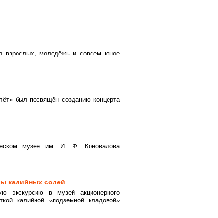
л взрослых, молодёжь и совсем юное
олёт» был посвящён созданию концерта
ческом музее им. И. Ф. Коновалова
оты калийных солей
ую экскурсию в музей акционерного
откой калийной «подземной кладовой»