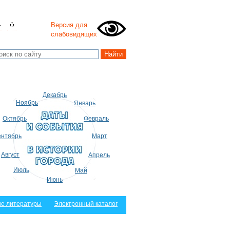
Версия для
слабовидящих
Декабрь
Ноябрь
Январь
Октябрь
Февраль
нтябрь
Март
Август
Апрель
Июль
Май
Июнь
е литературы
Электронный каталог