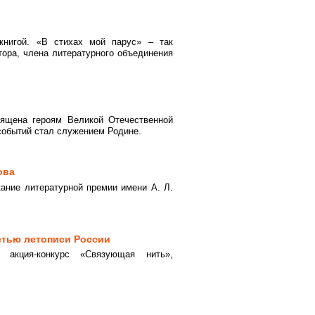
книгой. «В стихах мой парус» – так
тора, члена литературного объединения
ящена героям Великой Отечественной
событий стал служением Родине.
ова
ание литературной премии имени А. Л.
стью летописи России
ая акция-конкурс «Связующая нить»,