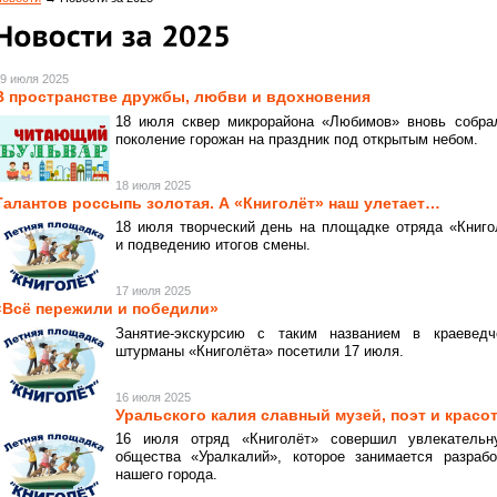
9 июля 2025
В пространстве дружбы, любви и вдохновения
18 июля сквер микрорайона «Любимов» вновь собра
поколение горожан на праздник под открытым небом.
18 июля 2025
Талантов россыпь золотая. А «Книголёт» наш улетает…
18 июля творческий день на площадке отряда «Книг
и подведению итогов смены.
17 июля 2025
«Всё пережили и победили»
Занятие-экскурсию с таким названием в краевед
штурманы «Книголёта» посетили 17 июля.
16 июля 2025
Уральского калия славный музей, поэт и крас
16 июля отряд «Книголёт» совершил увлекательн
общества «Уралкалий», которое занимается разраб
нашего города.