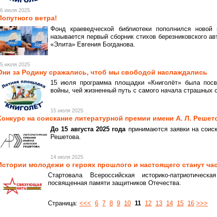
6 июля 2025
Попутного ветра!
Фонд краеведческой библиотеки пополнился новой 
называется первый сборник стихов березниковского ав
«Элита» Евгения Богданова.
5 июля 2025
Они за Родину сражались, чтоб мы свободой наслаждались
15 июля программа площадки «Книголёт» была посв
войны, чей жизненный путь с самого начала страшных 
15 июля 2025
Конкурс на соискание литературной премии имени А. Л. Решет
До 15 августа 2025 года
принимаются заявки на соиск
Решетова.
14 июля 2025
Истории молодежи о героях прошлого и настоящего станут ча
Стартовала Всероссийская историко-патриотическ
посвященная памяти защитников Отечества.
Страница:
<<<
6
7
8
9
10
11
12
13
14
15
16
>>>