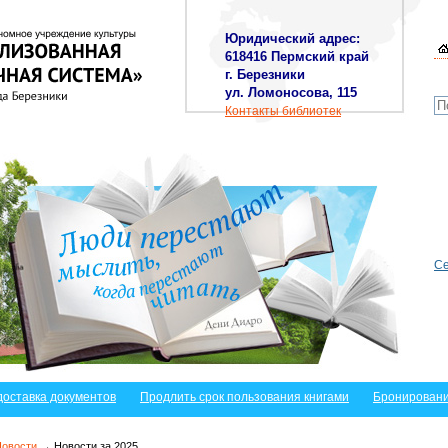
Юридический адрес:
618416 Пермский край
г. Березники
ул. Ломоносова, 115
Контакты библиотек
Се
доставка документов
Продлить срок пользования книгами
Бронировани
Новости
→ Новости за 2025