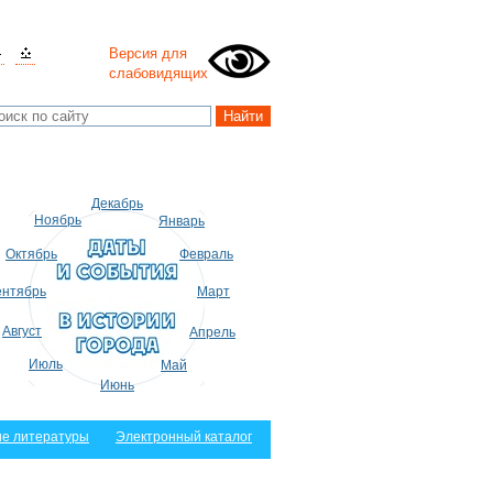
Версия для
слабовидящих
Декабрь
Ноябрь
Январь
Октябрь
Февраль
нтябрь
Март
Август
Апрель
Июль
Май
Июнь
е литературы
Электронный каталог