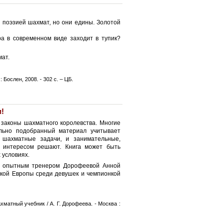
 поэзией шахмат, но они едины. Золотой
ра в современном виде заходит в тупик?
мат.
 Бослен, 2008. - 302 с. – ЦБ.
м!
 законы шахматного королевства. Многие
ально подобранный материал учитывает
е шахматные задачи, и занимательные,
 интересом решают. Книга может быть
 условиях.
с опытным тренером Дорофеевой Анной
кой Европы среди девушек и чемпионкой
матный учебник / А. Г. Дорофеева. - Москва :