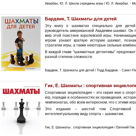
Авербах, Ю. Л. Школа середины игры / Ю. Л. Авербах. - Мос
Бардвик, Т. Шахматы для детей
Эту книгу о шахматах специально для детей 
руководитель американской Академии шахмат. Он 
мир этой поистине королевской игры. Начинающи
игроки узнают краткую историю шахмат, позна
стратегии игры, а также некоторые сильные комбин
В каждой главе "шахматные детективы" предложа
разной степени сложности.
Бардвик, Т. Шахматы для детей / Тодд Бардвик. - Санкт-Пете
Гик, Е. Шахматы : спортивная энциклоп
Спортивная энциклопедия – это серия книг о спор
игр, порядке и особенностях их проведения, истори
чемпионатах, обо всем интересном, что с этими игр
Это издание – шестой том Спортивной э
интеллектуальному виду спорта – шахматам.
Гик, Е. Шахматы : спортивная энциклопедия / Евгений Гик. -