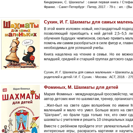
Киндерманн, С. Шахматы! : самая первая книга / Стефан 
Франке. - Санкт-Петербург : Питер, 2017. - 79 с. : ил. - (В
Сухин, И. Г. Шахматы для самых мален
В этой книге изложен новый, нестандартный подход
позволяющий приобщить к ней детей 2,5–5,5 ле
обучения будущих чемпионов, сколько привить мал
помочь им самим разобраться в силе фигур и, глав
необходимых для успешной учебы.
Книга нацелена на чтение в семье. Но ее можно
младшей, средней и старшей группах детского сада,
Сухин, И. Г. Шахматы для самых маленьких = Шахматы для
родителей и детей / И. Г. Сухин. - Москва : АСТ, 2018. - 279 
Фоминых, М. Шахматы для детей
Мария Фоминых - международный гроссмейстер, че
автор детских книг по шахматам, тренер, организа
...Жил-был на свете один волшебник по имени 
маленький и мало что умел. Больше всего на све
"Шатранг", но брали туда только тех, кто смог с
шахматы с учителем и решить 10 специальных зад
Вместе с ребёнком пройдите этот увлекательный п
интересные игры, раскрасить картинки и научить