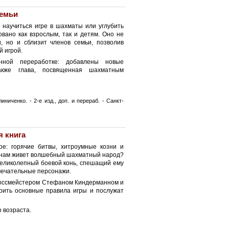
семьи
 научиться игре в шахматы или углубить
вано как взрослым, так и детям. Оно не
, но и сблизит членов семьи, позволив
й игрой.
енной переработке: добавлены новые
акже глава, посвященная шахматным
ниченко. - 2-е изд., доп. и перераб. - Санкт-
я книга
ое: горячие битвы, хитроумные козни и
конам живет волшебный шахматный народ?
великолепный боевой конь, спешащий ему
амечательные персонажи.
россмейстером Стефаном Киндерманном и
воить основные правила игры и послужат
 возраста.