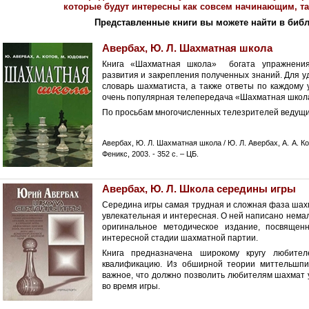
которые будут интересны как совсем начинающим, та
Представленные книги вы можете найти в библ
Авербах, Ю. Л. Шахматная школа
Книга «Шахматная школа» богата упражнения
развития и закрепления полученных знаний. Для уд
словарь шахматиста, а также ответы по каждому
очень популярная телепередача «Шахматная школ
По просьбам многочисленных телезрителей ведущи
Авербах, Ю. Л. Шахматная школа / Ю. Л. Авербах, А. А. Кот
Феникс, 2003. - 352 с. – ЦБ.
Авербах, Ю. Л. Школа середины игры
Середина игры самая трудная и сложная фаза шах
увлекательная и интересная. О ней написано немал
оригинальное методическое издание, посвящен
интересной стадии шахматной партии.
Книга предназначена широкому кругу любите
квалификацию. Из обширной теории миттельшпи
важное, что должно позволить любителям шахмат
во время игры.