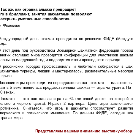
«Так же, как огранка алмаза превращает
его в бриллиант, занятия шахматами позволяют
раскрыть умственные способности».
Б. Франклин
Международный день шахмат проводится по решению ФИДЕ (Междуна
года.
В этот день под руководством Всемирной шахматной федерации прово
многих столицах мира проводятся конференции для участников шахмат
планы на следующий год и подводятся итоги прошедшего периода.
В российских городах профессионалы и любители собираются в шах
шахматные турниры, лекции и мастер-классы, развлекательные меропри
и призы.
Название игры происходит из персидского языка: шах мат — властитель
Там в 5 веке появилась предшественница шахмат — игра чатуранга. На
10 веках.
Шахматы — это настольная игра на 64-клеточной доске, на которой 
белого и черного цвета). Играют 2 партнера. Цель игры заключаетс
противника. Считается, что игра в шахматы способствует развити
творческого и логического мышления. По данным ФИДЕ, сегодня ша
странах мира.
Представляем вашему вниманию выставку-обзор 