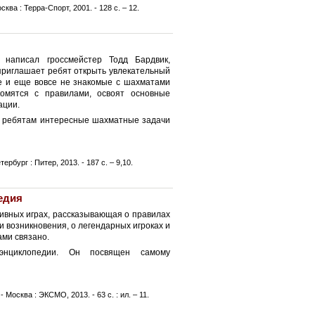
ква : Терра-Спорт, 2001. - 128 с. – 12.
написал гроссмейстер Тодд Бардвик,
приглашает ребят открыть увлекательный
е и еще вовсе не знакомые с шахматами
комятся с правилами, освоят основные
ации.
т ребятам интересные шахматные задачи
рбург : Питер, 2013. - 187 с. – 9,10.
едия
тивных играх, рассказывающая о правилах
и возникновения, о легендарных игроках и
ами связано.
нциклопедии. Он посвящен самому
 Москва : ЭКСМО, 2013. - 63 с. : ил. – 11.