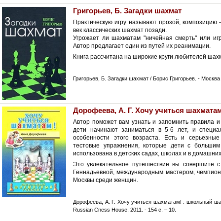
Григорьев, Б. Загадки шахмат
Практическую игру называют прозой, композицию -
век классических шахмат позади.
Угрожает ли шахматам "ничейная смерть" или иг
Автор предлагает один из путей их реанимации.
Книга рассчитана на широкие круги любителей шах
Григорьев, Б. Загадки шахмат / Борис Григорьев. - Москва :
Дорофеева, А. Г. Хочу учиться шахмата
Автор поможет вам узнать и запомнить правила и
дети начинают заниматься в 5-6 лет, и специ
особенности этого возраста. Есть и серьезны
тестовые упражнения, которые дети с большим
использована в детских садах, школах и в домашних
Это увлекательное путешествие вы совершите 
Геннадьевной, международным мастером, чемпион
Москвы среди женщин.
Дорофеева, А. Г. Хочу учиться шахматам! : школьный шах
Russian Cness House, 2011. - 154 с. – 10.