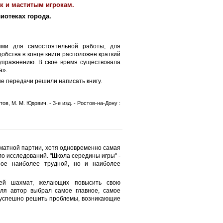
к и маститым игрокам.
иотеках города.
ми для самостоятельной работы, для
обства в конце книги расположен краткий
 упражнению. В свое время существовала
а».
е передачи решили написать книгу.
ов, М. М. Юдович. - 3-е изд. - Ростов-на-Дону :
матной партии, хотя одновременно самая
о исследований. "Школа середины игры" -
ное наиболее трудной, но и наиболее
лей шахмат, желающих повысить свою
ля автор выбрал самое главное, самое
 успешно решить проблемы, возникающие