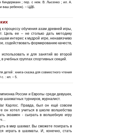
Киндерманн ; пер. с нем. В. Лысенко ; ил. А.
ы и ваш ребенок). – ЦДБ.
ьких
 к процессу обучения азам древней игры,
т. Цель ее – не столько дать методику
ышам интерес к мудрой игре, ненавязчиво
ное, содействовать формированию качеств,
 использовать и для занятий во второй
 в учебных группах спортивных секций.
 детей : книга-сказка для совместного чтения
с. : ил. – 5.
мпионка России и Европы среди девушек,
тор шахматных турниров, журналист.
Маг Карлос. Правда, был он ещё совсем
те он хотел учиться в школе волшебства
дать экзамен - сыграть в волшебную игру
ач…
уть в мир шахмат. Вы сможете поиграть в
ся играть в шахматы. И, конечно, стать