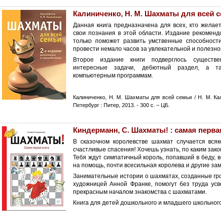
Калиниченко, Н. М. Шахматы для всей 
Данная книга предназначена для всех, кто желает
свои познания в этой области. Издание рекомендо
только поможет развить умственные способности
провести немало часов за увлекательной и полезно
Второе издание книги подверглось существ
интересные задачи, дебютный раздел, а т
компьютерным программам.
Калиниченко, Н. М. Шахматы для всей семьи / Н. М. Кали
Петербург : Питер, 2013. - 300 с. – ЦБ.
Киндерманн, С. Шахматы! : самая перва
В сказочном королевстве шахмат случается всяк
счастливые спасения! Хочешь узнать, по каким за
Тебя ждут симпатичный король, попавший в беду, 
на помощь, почти всесильная королева и другие з
Занимательные истории о шахматах, созданные г
художницей Анной Франке, помогут без труда ус
прекрасным началом знакомства с шахматами.
Книга для детей дошкольного и младшего школьного