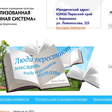
Юридический адрес:
618416 Пермский край
г. Березники
ул. Ломоносова, 115
Контакты библиотек
Се
доставка документов
Продлить срок пользования книгами
Бронировани
Новости
→ Новости за 2021