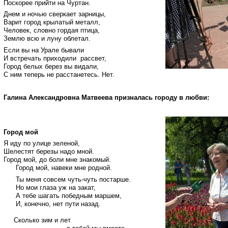
Поскорее прийти на Чуртан.
Днем и ночью сверкает зарницы,
Варит город крылатый металл,
Человек, словно гордая птица,
Землю всю и луну облетал.
Если вы на Урале бывали
И встречать приходили рассвет,
Город белых берез вы видали,
С ним теперь не расстанетесь. Нет.
Галина Александровна Матвеева призналась городу в любви:
Город мой
Я иду по улице зеленой,
Шелестят березы надо мной.
Город мой, до боли мне знакомый.
Город мой, навеки мне родной.
Ты меня совсем чуть-чуть постарше.
Но мои глаза уж на закат,
А тебе шагать победным маршем,
И, конечно, нет пути назад.
Сколько зим и лет