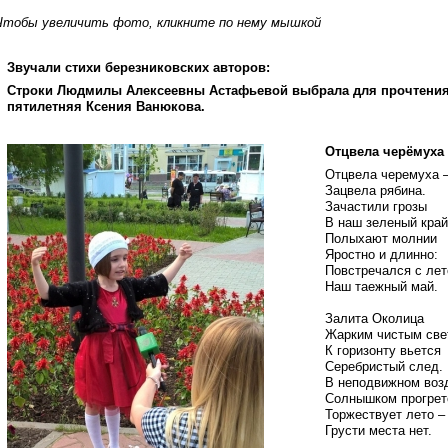
Чтобы увеличить фото, кликните по нему мышкой
Звучали стихи березниковских авторов:
Строки Людмилы Алексеевны Астафьевой выбрала для прочтения 
пятилетняя Ксения Ванюкова.
Отцвела черёмуха
Отцвела черемуха 
Зацвела рябина.
Зачастили грозы
В наш зеленый край
Полыхают молнии
Яростно и длинно:
Повстречался с ле
Наш таежный май.
Залита Околица
Жарким чистым све
К горизонту вьется
Серебристый след.
В неподвижном воз
Солнышком прогрет
Торжествует лето –
Грусти места нет.