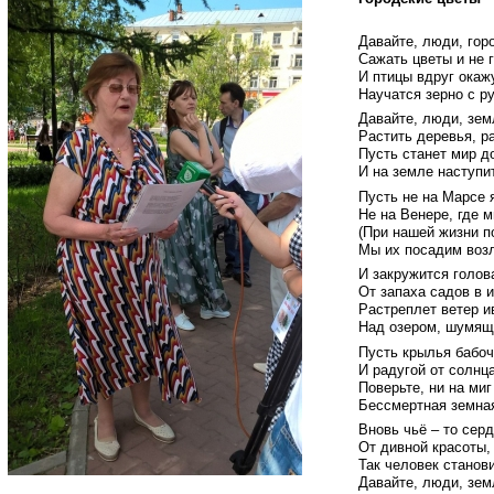
Давайте, люди, гор
Сажать цветы и не 
И птицы вдруг окаж
Научатся зерно с ру
Давайте, люди, зем
Растить деревья, р
Пусть станет мир д
И на земле наступи
Пусть не на Марсе 
Не на Венере, где 
(При нашей жизни п
Мы их посадим возл
И закружится голов
От запаха садов в 
Растреплет ветер и
Над озером, шумящ
Пусть крылья бабоч
И радугой от солнц
Поверьте, ни на миг
Бессмертная земная
Вновь чьё – то сер
От дивной красоты,
Так человек станов
Давайте, люди, зем