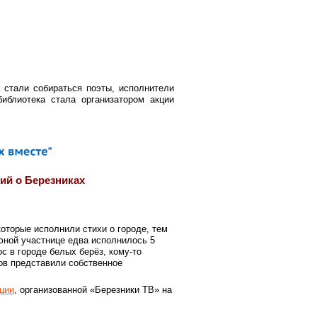
 стали собираться поэты, исполнители
библиотека стала организатором акции
ий о Березниках
которые исполнили стихи о городе, тем
юной участнице едва исполнилось 5
с в городе белых берёз, кому-то
ров представили собственное
ции
, организованной «Березники ТВ» на