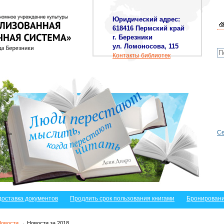
Юридический адрес:
618416 Пермский край
г. Березники
ул. Ломоносова, 115
Контакты библиотек
Се
доставка документов
Продлить срок пользования книгами
Бронировани
Новости
→ Новости за 2018