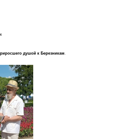
к
 приросшего душой к Березникам
.