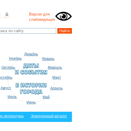
Версия для
слабовидящих
Декабрь
Ноябрь
Январь
Октябрь
Февраль
нтябрь
Март
Август
Апрель
Июль
Май
Июнь
е литературы
Электронный каталог