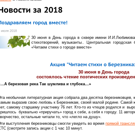
 июля 2018
30 июня в День города в сквере имени И.И.Любимова
стихотворений, музыканты.. Центральная городская 
«Читаем стихи о городе вместе»
30 июня в День города
состоялось чтение поэтических произведен
«…А березовая река Так шумлива и глубока…»
Эта необычная литературная акция собрала два десятка березниковцев, 
самым выразив свою любовь к Березникам, своей малой родине. Самой 
лет, самому старшему участнику 76 лет. Кто-то из чтецов родился и выро
пришлось буквально «приручать» город к себе, а себя к городу. 11 авто
творчество, остальные читали то, что «легло на душу».
Эти выступления березниковцы смогли увидеть во время
прямой трансля
СТС (смотрите запись акции с 1 час 10 минут.