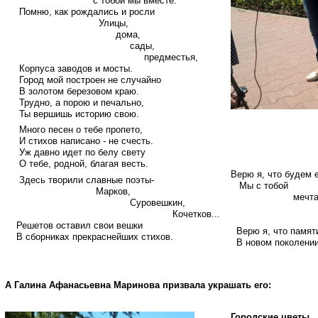
с тобой мы вместе.
Помню, как рождались и росли
Улицы,
дома,
сады,
предместья,
Корпуса заводов и мосты.
Город мой построен не случайно
В золотом березовом краю.
Трудно, а порою и печально,
Ты вершишь историю свою.
Много песен о тебе пропето,
И стихов написано - не счесть.
Уж давно идет по белу свету
О тебе, родной, благая весть.
Верю я, что будем 
Здесь творили славные поэты-
Мы с тобой
Марков,
мечтат
Суровешкин,
люби
Кочетков...
твор
Решетов оставил свои вешки
Верю я, что памят
В сборниках прекраснейших стихов.
В новом поколении
А Галина Афанасьевна Маринова призвала украшать его:
Городские цветы