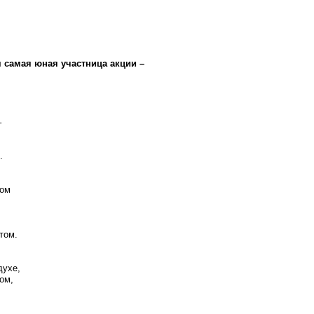
самая юная участница акции –
–
.
том
том.
духе,
ом,