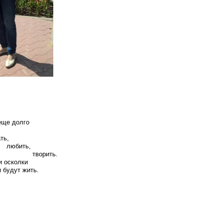
еще долго
ь,
ть,
ить.
и осколки
 будут жить.